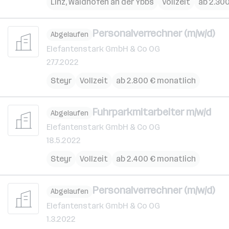
Linz
,
Waidhofen an der Ybbs
Vollzeit
ab 2.30
Personalverrechner (m/w/d)
Abgelaufen
Elefantenstark GmbH & Co OG
27.7.2022
Steyr
Vollzeit
ab 2.800 € monatlich
Fuhrparkmitarbeiter m/w/d
Abgelaufen
Elefantenstark GmbH & Co OG
18.5.2022
Steyr
Vollzeit
ab 2.400 € monatlich
Personalverrechner (m/w/d)
Abgelaufen
Elefantenstark GmbH & Co OG
1.3.2022