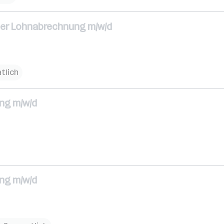
 der Lohnabrechnung m/w/d
tlich
ng m/w/d
ng m/w/d