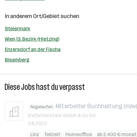
In anderem Ort/Gebiet suchen
Steiermark
Wien 13. Bezirk (Hietzing)
Enzersdorf an der Fischa
Bisamberg
Diese Jobs hast du verpasst
Mitarbeiter Buchhaltung (m/w/d
Abgelaufen
Elefantenstark GmbH & Co OG
3.8.2023
Linz
Teilzeit
Homeoffice
ab 2.400 € monat