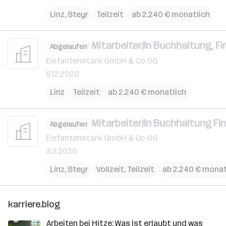
Linz
,
Steyr
Teilzeit
ab 2.240 € monatlich
Mitarbeiter/in Buchhaltung, 
Abgelaufen
Elefantenstark GmbH & Co OG
9.12.2020
Linz
Teilzeit
ab 2.240 € monatlich
Mitarbeiter/in Buchhaltung 
Abgelaufen
Elefantenstark GmbH & Co OG
3.3.2020
Linz
,
Steyr
Vollzeit, Teilzeit
ab 2.240 € monat
karriere.blog
Arbeiten bei Hitze: Was ist erlaubt und was