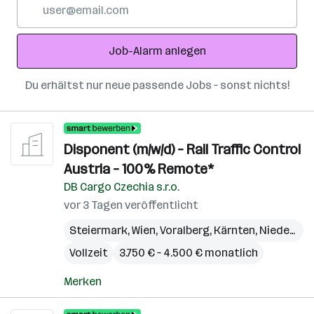
E-
Mail-
Adresse
Job-Alarm anlegen
Du erhältst nur neue passende Jobs – sonst nichts!
Disponent (m/w/d) – Rail Traffic Control
Austria – 100% Remote*
DB Cargo Czechia s.r.o.
vor 3 Tagen veröffentlicht
Steiermark
,
Wien
,
Voralberg
,
Kärnten
,
Niederösterreich
Vollzeit
3.750 € – 4.500 € monatlich
Merken