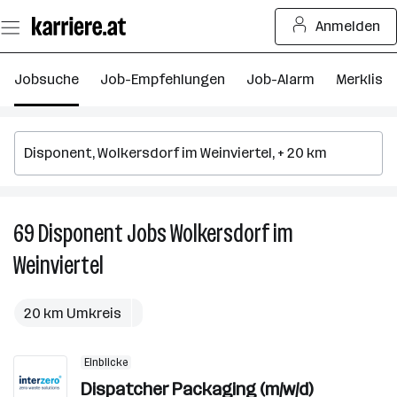
Zum
Anmelden
Seiteninhalt
springen
Jobsuche
Job-Empfehlungen
Job-Alarm
Merkliste
69
Disponent
Jobs
Wolkersdorf im
6
D
Weinviertel
J
in
W
20 km Umkreis
i
We
Einblicke
Dispatcher Packaging (m/w/d)