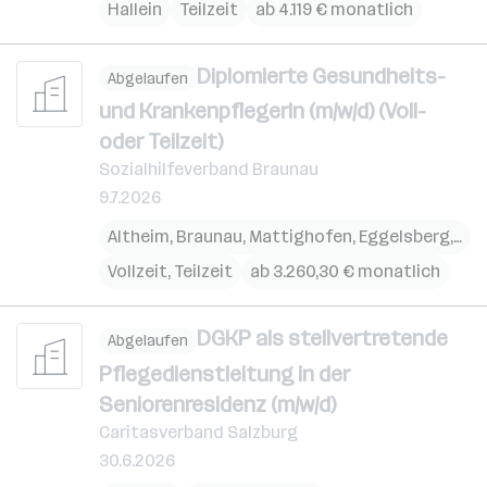
Hallein
Teilzeit
ab 4.119 € monatlich
Diplomierte Gesundheits-
Abgelaufen
und KrankenpflegerIn (m/w/d) (Voll-
oder Teilzeit)
Sozialhilfeverband Braunau
9.7.2026
Altheim
,
Braunau
,
Mattighofen
,
Eggelsberg
,
Ost
Vollzeit, Teilzeit
ab 3.260,30 € monatlich
DGKP als stellvertretende
Abgelaufen
Pflegedienstleitung in der
Seniorenresidenz (m/w/d)
Caritasverband Salzburg
30.6.2026