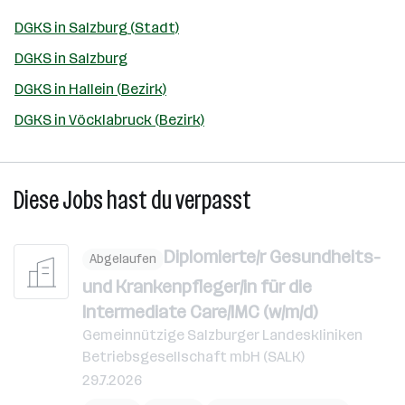
DGKS in Salzburg (Stadt)
DGKS in Salzburg
DGKS in Hallein (Bezirk)
DGKS in Vöcklabruck (Bezirk)
Diese Jobs hast du verpasst
Diplomierte/r Gesundheits-
Abgelaufen
und Krankenpfleger/in für die
Intermediate Care/IMC (w/m/d)
Gemeinnützige Salzburger Landeskliniken
Betriebsgesellschaft mbH (SALK)
29.7.2026