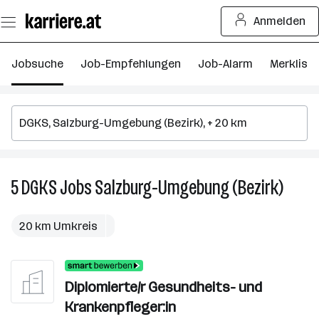
Zum
Anmelden
Seiteninhalt
springen
Jobsuche
Job-Empfehlungen
Job-Alarm
Merkliste
5
DGKS
Jobs
Salzburg-Umgebung (Bezirk)
5
DGKS
Jobs
20 km Umkreis
in
Salzbu
Umgeb
Diplomierte/r Gesundheits- und
(Bezirk
Krankenpfleger:in