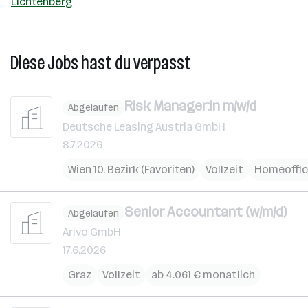
Lichtenberg
Diese Jobs hast du verpasst
Risk Manager:in m/w/d
Abgelaufen
Deutsche Leasing Austria GmbH
8.7.2026
Wien 10. Bezirk (Favoriten)
Vollzeit
Homeoffi
Senior Accountant (w/m/d)
Abgelaufen
Arivo GmbH
17.6.2026
Graz
Vollzeit
ab 4.061 € monatlich