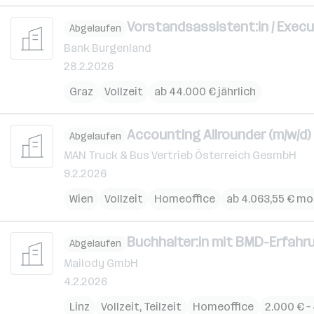
Vorstandsassistent:in / Exec
Abgelaufen
Bank Burgenland
28.2.2026
Graz
Vollzeit
ab 44.000 € jährlich
Accounting Allrounder (m/w/d)
Abgelaufen
MAN Truck & Bus Vertrieb Österreich GesmbH
9.2.2026
Wien
Vollzeit
Homeoffice
ab 4.063,55 € mo
Buchhalter:in mit BMD-Erfahru
Abgelaufen
Mailody GmbH
4.2.2026
Linz
Vollzeit, Teilzeit
Homeoffice
2.000 € –