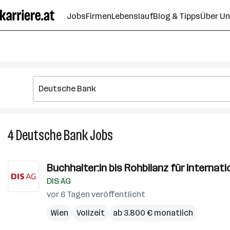
Zum
Jobs
Firmen
Lebenslauf
Blog & Tipps
Über U
Seiteninhalt
springen
4
Deutsche Bank
Jobs
4
Deutsche
Bank
Buchhalter:in bis Rohbilanz für internat
Jobs
DIS AG
vor 6 Tagen veröffentlicht
Wien
Vollzeit
ab 3.800 € monatlich