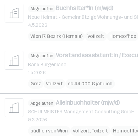
Buchhalter*in (m/w/d)
Abgelaufen
Neue Heimat - Gemeinnützige Wohnungs- und S
4.5.2026
Wien 17. Bezirk (Hernals)
Vollzeit
Homeoffice
Vorstandsassistent:in / Exec
Abgelaufen
Bank Burgenland
1.5.2026
Graz
Vollzeit
ab 44.000 € jährlich
Alleinbuchhalter (m/w/d)
Abgelaufen
SCHULMEISTER Management Consulting GmbH
9.3.2026
südlich von Wien
Vollzeit, Teilzeit
Homeoffic