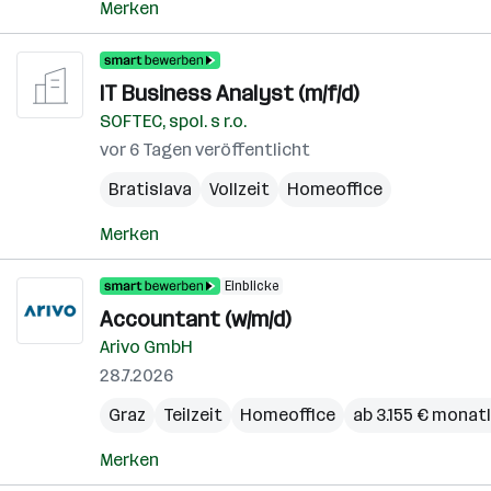
Merken
IT Business Analyst (m/f/d)
SOFTEC, spol. s r.o.
vor 6 Tagen veröffentlicht
Bratislava
Vollzeit
Homeoffice
Merken
Einblicke
Accountant (w/m/d)
Arivo GmbH
28.7.2026
Graz
Teilzeit
Homeoffice
ab 3.155 € monatl
Merken