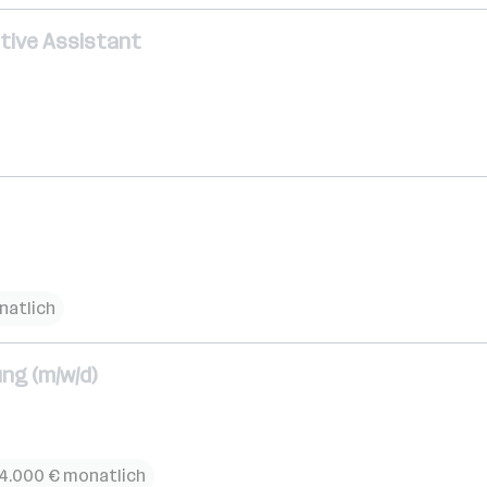
utive Assistant
natlich
ng (m/w/d)
 4.000 € monatlich