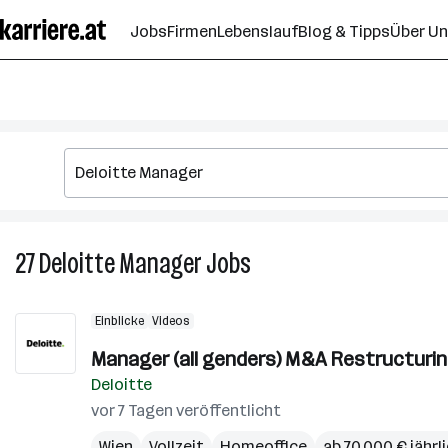
Zum
Jobs
Firmen
Lebenslauf
Blog & Tipps
Über U
Seiteninhalt
springen
27
Deloitte Manager
Jobs
27
Deloitte
Manager
Einblicke
Videos
Jobs
Manager (all genders) M&A Restructuri
Deloitte
vor 7 Tagen veröffentlicht
Wien
Vollzeit
Homeoffice
ab 70.000 € jährl