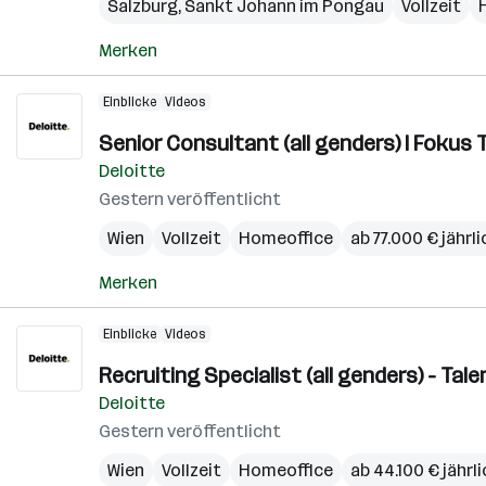
Salzburg
,
Sankt Johann im Pongau
Vollzeit
Merken
Einblicke
Videos
Senior Consultant (all genders) I Fokus 
Deloitte
Gestern veröffentlicht
Wien
Vollzeit
Homeoffice
ab 77.000 € jährli
Merken
Einblicke
Videos
Recruiting Specialist (all genders) - Ta
Deloitte
Gestern veröffentlicht
Wien
Vollzeit
Homeoffice
ab 44.100 € jährl