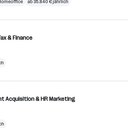
Homeoffice
ab 35.840 € jährlich
Tax & Finance
ch
lent Acquisition & HR Marketing
ich