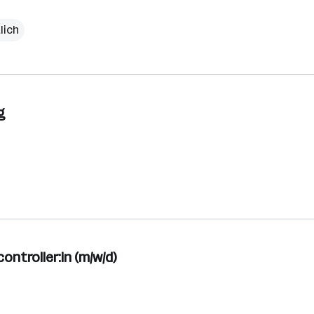
lich
g
ontroller:in (m/w/d)