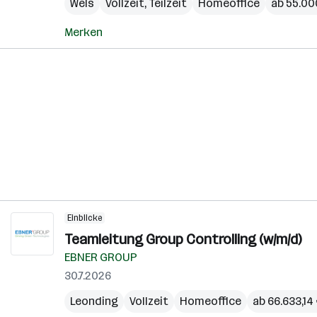
Wels
Vollzeit, Teilzeit
Homeoffice
ab 55.000
Merken
Einblicke
Teamleitung Group Controlling (w/m/d)
EBNER GROUP
30.7.2026
Leonding
Vollzeit
Homeoffice
ab 66.633,14 