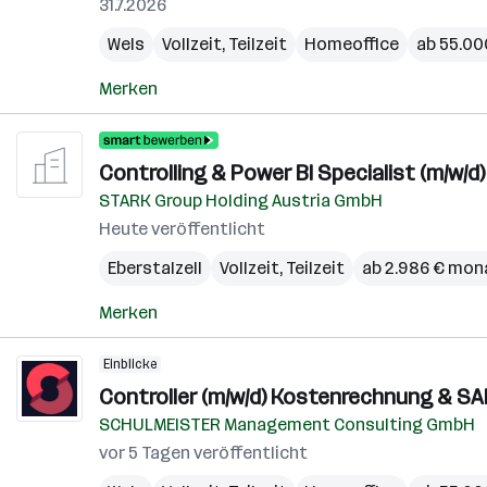
31.7.2026
Wels
Vollzeit, Teilzeit
Homeoffice
ab 55.000
Merken
Controlling & Power BI Specialist (m/w/d)
STARK Group Holding Austria GmbH
Heute veröffentlicht
Eberstalzell
Vollzeit, Teilzeit
ab 2.986 € mon
Merken
Einblicke
Controller (m/w/d) Kostenrechnung & S
SCHULMEISTER Management Consulting GmbH
vor 5 Tagen veröffentlicht