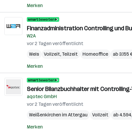
Merken
Finanzadministration Controlling und B
W2A
vor 2 Tagen veröffentlicht
Wels
Vollzeit, Teilzeit
Homeoffice
ab 3.155
Merken
Senior Bilanzbuchhalter mit Controlling
aqotec GmbH
vor 2 Tagen veröffentlicht
Weißenkirchen im Attergau
Vollzeit
ab 4.594
Merken