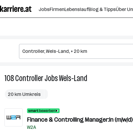
Zum
Jobs
Firmen
Lebenslauf
Blog & Tipps
Über U
Seiteninhalt
springen
108
Controller
Jobs
Wels-Land
108
Controller
Jobs
20 km Umkreis
in
Wels-
Land
Finance & Controlling Manager:in (m/w/d)
W2A