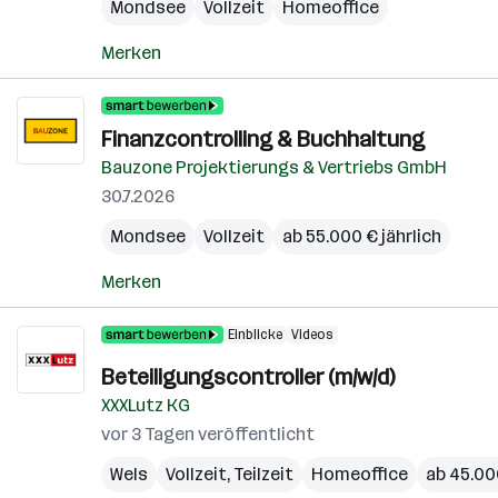
Mondsee
Vollzeit
Homeoffice
Merken
Finanzcontrolling & Buchhaltung
Bauzone Projektierungs & Vertriebs GmbH
30.7.2026
Mondsee
Vollzeit
ab 55.000 € jährlich
Merken
Einblicke
Videos
Beteiligungscontroller (m/w/d)
XXXLutz KG
vor 3 Tagen veröffentlicht
Wels
Vollzeit, Teilzeit
Homeoffice
ab 45.000