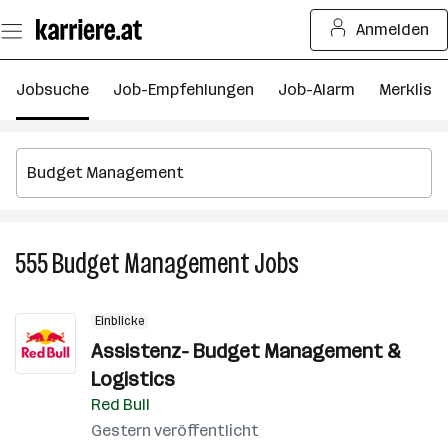
Zum
Anmelden
Seiteninhalt
springen
Jobsuche
Job-Empfehlungen
Job-Alarm
Merkliste
555
Budget Management
Jobs
555
Budget
Management
Einblicke
Jobs
Assistenz- Budget Management &
Logistics
Red Bull
Gestern veröffentlicht