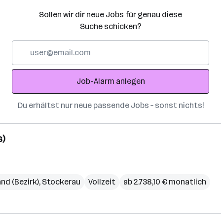
Sollen wir dir neue Jobs für genau diese
Suche schicken?
E-
Mail-
Adresse
Job-Alarm anlegen
Du erhältst nur neue passende Jobs – sonst nichts!
s)
nd (Bezirk)
,
Stockerau
Vollzeit
ab 2.738,10 € monatlich