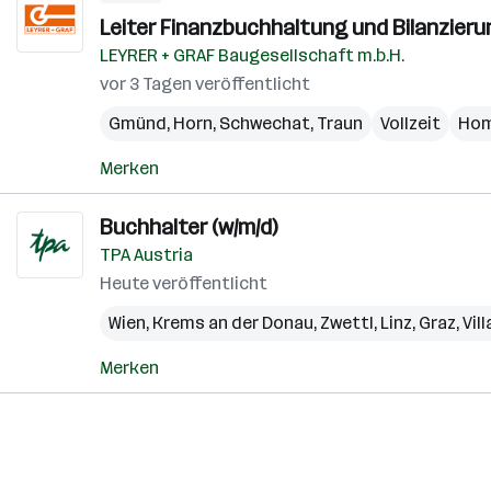
Leiter Finanzbuchhaltung und Bilanzieru
LEYRER + GRAF Baugesellschaft m.b.H.
vor 3 Tagen veröffentlicht
Gmünd
,
Horn
,
Schwechat
,
Traun
Vollzeit
Hom
Merken
Buchhalter (w/m/d)
TPA Austria
Heute veröffentlicht
Wien
,
Krems an der Donau
,
Zwettl
,
Linz
,
Graz
,
Vil
Merken