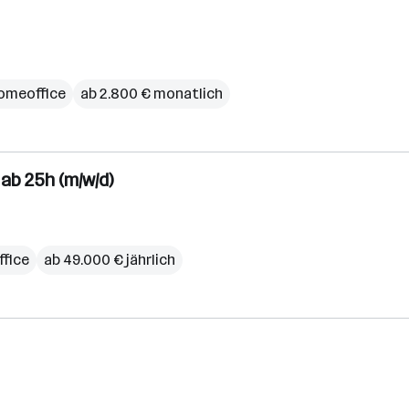
omeoffice
ab 2.800 € monatlich
 ab 25h (m/w/d)
fice
ab 49.000 € jährlich