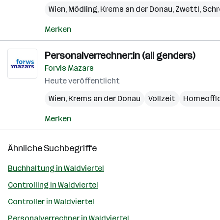
Wien
,
Mödling
,
Krems an der Donau
,
Zwettl
,
Sch
Merken
Personalverrechner:in (all genders)
Forvis Mazars
Heute veröffentlicht
Wien
,
Krems an der Donau
Vollzeit
Homeoffi
Merken
Ähnliche Suchbegriffe
Buchhaltung in Waldviertel
Controlling in Waldviertel
Controller in Waldviertel
Personalverrechner in Waldviertel