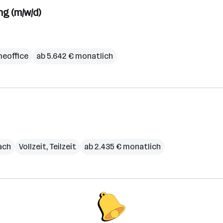
ng (m/w/d)
eoffice
ab 5.642 € monatlich
lach
Vollzeit, Teilzeit
ab 2.435 € monatlich