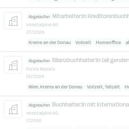
Mitarbeiter:in Kreditorenbuch
Abgelaufen
voestalpine AG
27.7.2026
Krems an der Donau
Vollzeit
Homeoffice
a
Bilanzbuchhalter:in (all gender
Abgelaufen
Forvis Mazars
21.7.2026
Wien
,
Krems an der Donau
Vollzeit, Teilzeit
H
Buchhalter:in mit internationa
Abgelaufen
voestalpine AG
1.7.2026