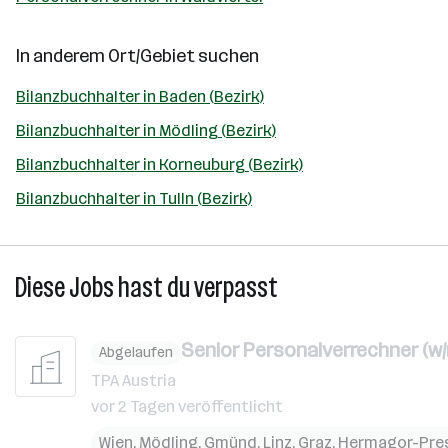
In anderem Ort/Gebiet suchen
Bilanzbuchhalter in Baden (Bezirk)
Bilanzbuchhalter in Mödling (Bezirk)
Bilanzbuchhalter in Korneuburg (Bezirk)
Bilanzbuchhalter in Tulln (Bezirk)
Diese Jobs hast du verpasst
Senior Personalverrechner (w/
Abgelaufen
TPA Austria
vor 2 Tagen veröffentlicht
Wien
,
Mödling
,
Gmünd
,
Linz
,
Graz
,
Hermagor-Pre