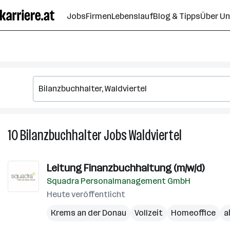
Zum
Jobs
Firmen
Lebenslauf
Blog & Tipps
Über U
Seiteninhalt
springen
10
Bilanzbuchhalter
Jobs
Waldviertel
10
Bilanzbuchha
Jobs
Leitung Finanzbuchhaltung (m/w/d)
in
Squadra Personalmanagement GmbH
Waldviertel
Heute veröffentlicht
Krems an der Donau
Vollzeit
Homeoffice
a