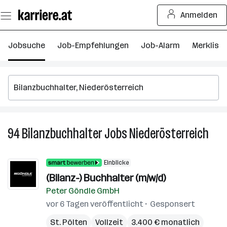
Zum
Anmelden
Seiteninhalt
springen
Jobsuche
Job-Empfehlungen
Job-Alarm
Merkliste
94
Bilanzbuchhalter
Jobs
Niederösterreich
94
Bila
Jobs
Einblicke
in
(Bilanz-) Buchhalter (m/w/d)
Nied
Peter Göndle GmbH
vor 6 Tagen veröffentlicht
Gesponsert
St. Pölten
Vollzeit
3.400 € monatlich