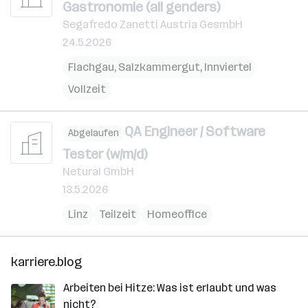
Gastronomie (all genders)
Segafredo Zanetti Austria GesmbH
24.5.2026
Flachgau
,
Salzkammergut
,
Innviertel
Vollzeit
QA Engineer / Software
Abgelaufen
Tester (w/m/d)
Netural GmbH
13.5.2026
Linz
Teilzeit
Homeoffice
karriere.blog
Arbeiten bei Hitze: Was ist erlaubt und was
nicht?