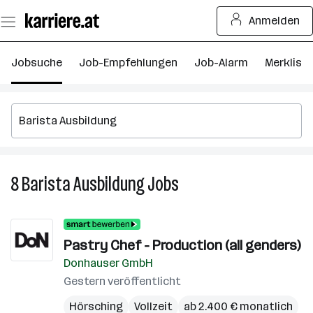
Zum
Anmelden
Seiteninhalt
springen
Jobsuche
Job-Empfehlungen
Job-Alarm
Merkliste
8
Barista Ausbildung
Jobs
8
Barista
Ausbildung
Jobs
Pastry Chef - Production (all genders)
Donhauser GmbH
Gestern veröffentlicht
Hörsching
Vollzeit
ab 2.400 € monatlich