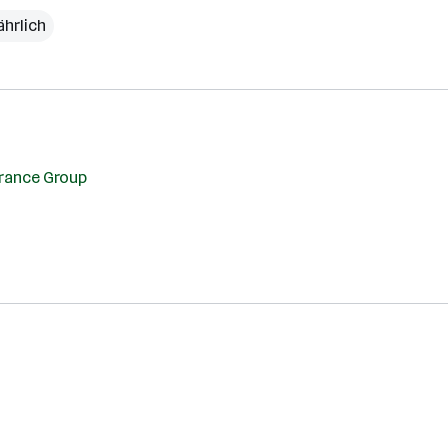
ährlich
rance Group