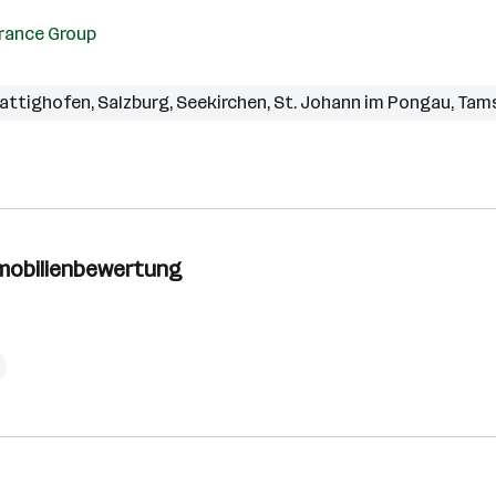
rance Group
attighofen
,
Salzburg
,
Seekirchen
,
St. Johann im Pongau
,
Tam
mobilienbewertung