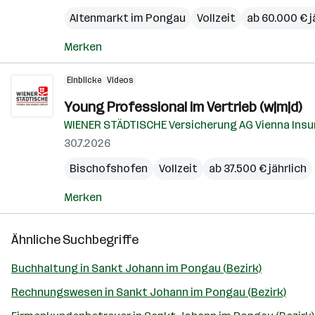
Altenmarkt im Pongau
Vollzeit
ab 60.000 € j
Merken
Einblicke
Videos
Young Pro­fes­si­o­nal im Ver­trieb (w|m|d)
WIENER STÄDTISCHE Versicherung AG Vienna Insu
30.7.2026
Bischofshofen
Vollzeit
ab 37.500 € jährlich
Merken
Ähnliche Suchbegriffe
Buchhaltung in Sankt Johann im Pongau (Bezirk)
Rechnungswesen in Sankt Johann im Pongau (Bezirk)