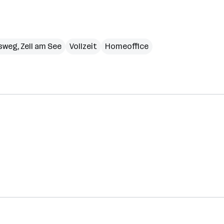
sweg
,
Zell am See
Vollzeit
Homeoffice