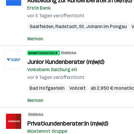
Ausbildung zur Kundenberater:in (w/m/d)
Erste Bank
vor 5 Tagen veröffentlicht
Saalfelden
,
Radstadt
,
St. Johann im Pongau
V
Merken
Einblicke
Junior Kundenberater (m/w/d)
Volksbank Salzburg eG
vor 6 Tagen veröffentlicht
Bad Hofgastein
Vollzeit
ab 2.950 € monatli
Merken
Einblicke
Privatkundenberater:in (m/w/d)
Wüstenrot Gruppe