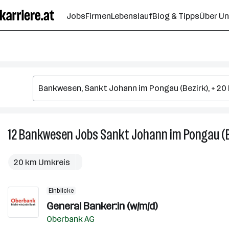
Zum
Jobs
Firmen
Lebenslauf
Blog & Tipps
Über U
Seiteninhalt
springen
12
Bankwesen
Jobs
Sankt Johann im Pongau (B
20 km Umkreis
Einblicke
General Banker:in (w/m/d)
Oberbank AG