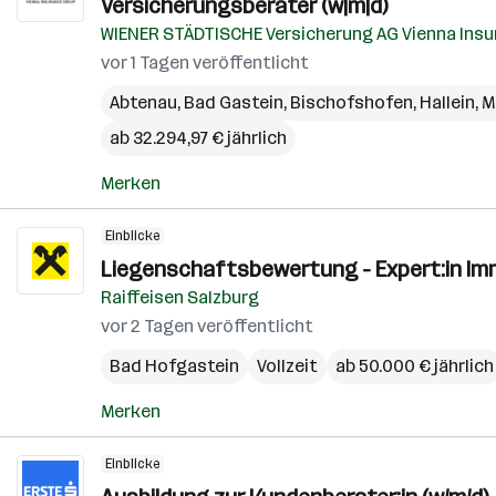
Versicherungsberater (w|m|d)
WIENER STÄDTISCHE Versicherung AG Vienna Insu
vor 1 Tagen veröffentlicht
Abtenau
,
Bad Gastein
,
Bischofshofen
,
Hallein
,
M
ab 32.294,97 € jährlich
Merken
Einblicke
Liegenschaftsbewertung - Expert:in Im
Raiffeisen Salzburg
vor 2 Tagen veröffentlicht
Bad Hofgastein
Vollzeit
ab 50.000 € jährlich
Merken
Einblicke