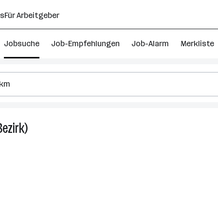
ns
Für Arbeitgeber
Jobsuche
Job-Empfehlungen
Job-Alarm
Merkliste
ezirk)
12
Bankwesen
Jobs
in
Sankt
Johann
im
Pongau