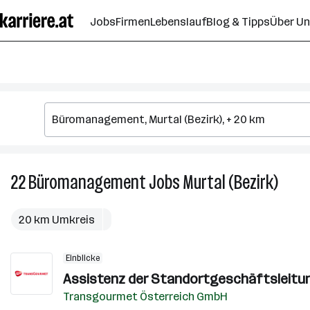
Zum
Jobs
Firmen
Lebenslauf
Blog & Tipps
Über U
Seiteninhalt
springen
22
Büromanagement
Jobs
Murtal (Bezirk)
22
Büro
Jobs
20 km Umkreis
in
Murta
Einblicke
(Bezir
Assistenz der Standortgeschäftsleitun
Transgourmet Österreich GmbH