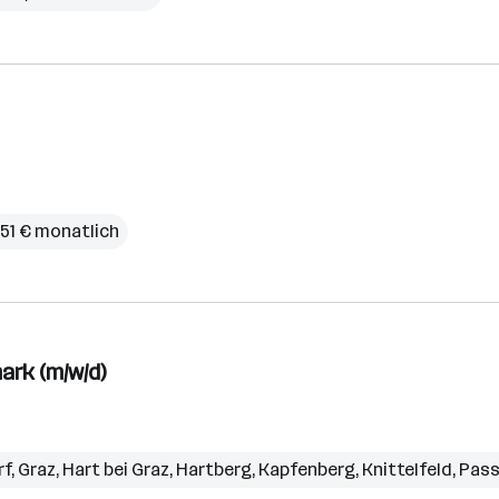
251 € monatlich
ark (m/w/d)
rf
,
Graz
,
Hart bei Graz
,
Hartberg
,
Kapfenberg
,
Knittelfeld
,
Pass