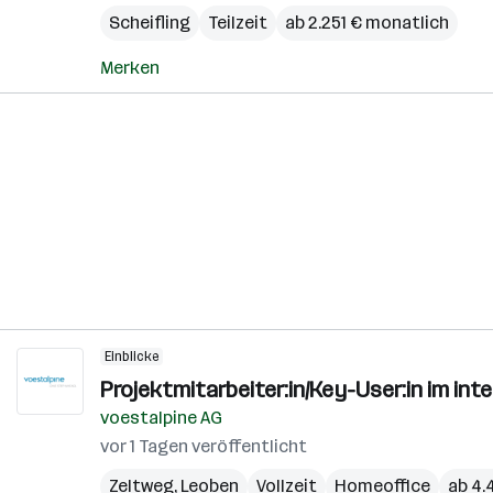
Scheifling
Teilzeit
ab 2.251 € monatlich
Merken
Einblicke
Projektmitarbeiter:in/Key-User:in im in
voestalpine AG
vor 1 Tagen veröffentlicht
Zeltweg
,
Leoben
Vollzeit
Homeoffice
ab 4.