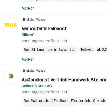
Merken
Einblicke
Videos
Verkäufer:in Feinkost
Billa AG
vor 2 Tagen veröffentlicht
Bad St. Leonhard im Lavanttal
Teilzeit
ab 2.
Merken
Einblicke
Videos
Außendienst Vertrieb Handwerk Steierm
Kellner & Kunz AG
vor 2 Tagen veröffentlicht
Bad Waltersdorf
,
Feldbach
,
Fürstenfeld
,
Gleisdo