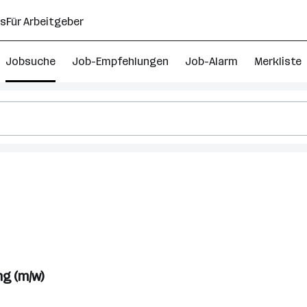
ns
Für Arbeitgeber
Jobsuche
Job-Empfehlungen
Job-Alarm
Merkliste
management
l
k)
g (m/w)