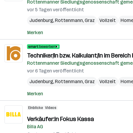
Rottenmanner Siedlungsgenossenschaft gemei
vor 5 Tagen veröffentlicht
Judenburg
,
Rottenmann
,
Graz
Vollzeit
Home
Merken
Techniker/in bzw. Kalkulant/in im Bereic
Rottenmanner Siedlungsgenossenschaft gemei
vor 6 Tagen veröffentlicht
Judenburg
,
Rottenmann
,
Graz
Vollzeit
Home
Merken
Einblicke
Videos
Verkäufer:in Fokus Kassa
Billa AG