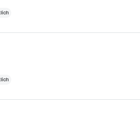
lich
lich