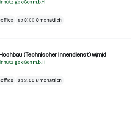
nnützige eGen m.b.H
office
ab 3.100 € monatlich
h Hochbau (Technischer Innendienst) w/m/d
nnützige eGen m.b.H
office
ab 3.100 € monatlich