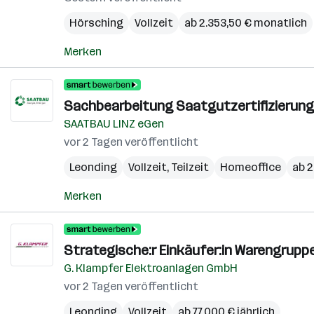
Hörsching
Vollzeit
ab 2.353,50 € monatlich
Merken
Sachbearbeitung Saatgutzertifizierung 
SAATBAU LINZ eGen
vor 2 Tagen veröffentlicht
Leonding
Vollzeit, Teilzeit
Homeoffice
ab 2
Merken
Strategische:r Einkäufer:in Warengrup
G. Klampfer Elektroanlagen GmbH
vor 2 Tagen veröffentlicht
Leonding
Vollzeit
ab 77.000 € jährlich