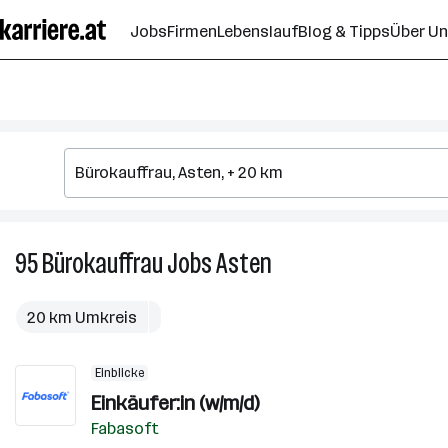
Zum
Jobs
Firmen
Lebenslauf
Blog & Tipps
Über U
Seiteninhalt
springen
95
Bürokauffrau
Jobs
Asten
95
Bürokauffrau
Jobs
20 km Umkreis
in
Asten
Einblicke
Einkäufer:in (w/m/d)
Fabasoft