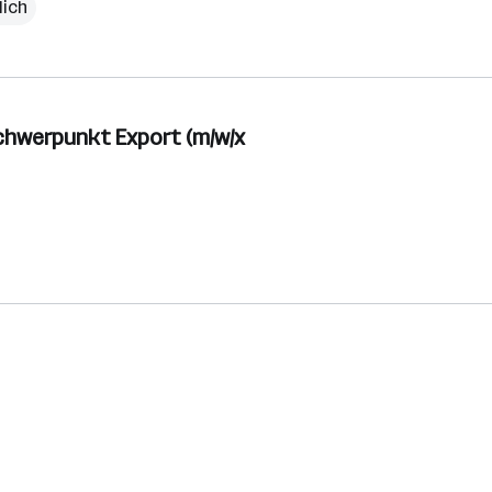
lich
chwerpunkt Export (m/w/x