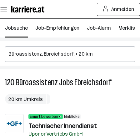
Zum
Anmelden
Seiteninhalt
springen
Jobsuche
Job-Empfehlungen
Job-Alarm
Merkliste
120
Büroassistenz
Jobs
Ebreichsdorf
120
Büroassiste
Jobs
20 km Umkreis
in
Ebreichsdor
Einblicke
Technischer Innendienst
Uponor Vertriebs GmbH