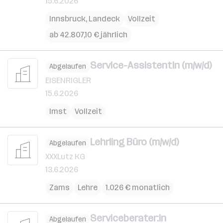
15.6.2026
Innsbruck
,
Landeck
Vollzeit
ab 42.807,10 € jährlich
Service-AssistentIn (m/w/d)
Abgelaufen
EISENRIGLER
15.6.2026
Imst
Vollzeit
Lehrling Büro (m/w/d)
Abgelaufen
XXXLutz KG
13.6.2026
Zams
Lehre
1.026 € monatlich
Serviceberater:in
Abgelaufen