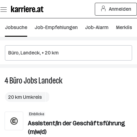
Zum
Anmelden
Seiteninhalt
springen
Jobsuche
Job-Empfehlungen
Job-Alarm
Merkliste
4
Büro
Jobs
Landeck
4
Büro
Jobs
20 km Umkreis
in
Landeck
Einblicke
Assistent/in der Geschäftsführung
(m/w/d)