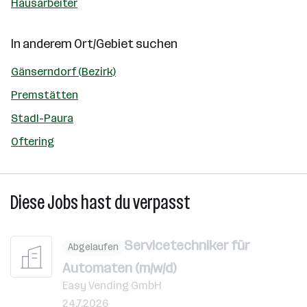
Hausarbeiter
In anderem Ort/Gebiet suchen
Gänserndorf (Bezirk)
Premstätten
Stadl-Paura
Oftering
Diese Jobs hast du verpasst
Servicetechniker für
Abgelaufen
Automaten (m/w/d)
Easy Vending GmbH
24.7.2026