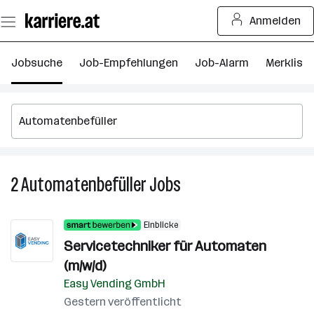
Zum
Anmelden
Seiteninhalt
springen
Jobsuche
Job-Empfehlungen
Job-Alarm
Merkliste
2
Automatenbefüller
Jobs
2
Automatenbefüller
Jobs
Einblicke
Servicetechniker für Automaten
(m/w/d)
Easy Vending GmbH
Gestern veröffentlicht