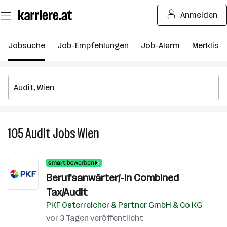
Zum
Anmelden
Seiteninhalt
springen
Jobsuche
Job-Empfehlungen
Job-Alarm
Merkliste
105
Audit
Jobs
Wien
105
Audit
Jobs
in
Berufsanwärter/-in Combined
Wien
Tax/Audit
PKF Österreicher & Partner GmbH & Co KG
vor 3 Tagen veröffentlicht