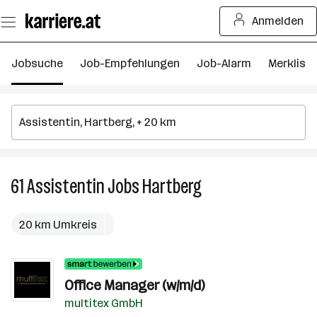
Zum
Anmelden
Seiteninhalt
springen
Jobsuche
Job-Empfehlungen
Job-Alarm
Merkliste
61
Assistentin
Jobs
Hartberg
61
Assistentin
Jobs
20 km Umkreis
in
Hartberg
Office Manager (w/m/d)
multitex GmbH