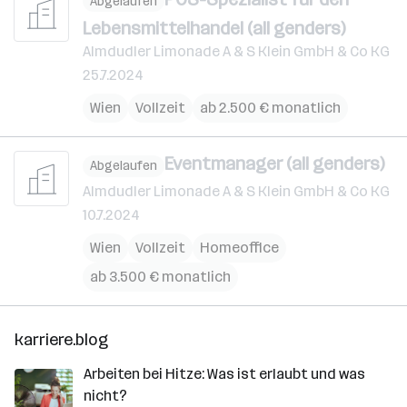
Abgelaufen
Lebensmittelhandel (all genders)
Almdudler Limonade A & S Klein GmbH & Co KG
25.7.2024
Wien
Vollzeit
ab 2.500 € monatlich
Eventmanager (all genders)
Abgelaufen
Almdudler Limonade A & S Klein GmbH & Co KG
10.7.2024
Wien
Vollzeit
Homeoffice
ab 3.500 € monatlich
karriere.blog
Arbeiten bei Hitze: Was ist erlaubt und was
nicht?