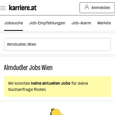
Zum
Anmelden
Seiteninhalt
springen
Jobsuche
Job-Empfehlungen
Job-Alarm
Merkliste
Almdudler
Jobs
Wien
Almdudler
Jobs
in
Wir konnten
keine aktuellen Jobs
für deine
Wien
Suchanfrage finden.