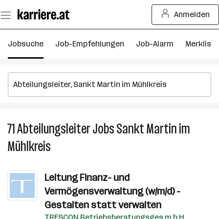
Zum
Anmelden
Seiteninhalt
springen
Jobsuche
Job-Empfehlungen
Job-Alarm
Merkliste
71
Abteilungsleiter
Jobs
Sankt Martin im
71
Ab
Mühlkreis
J
in
S
Leitung Finanz- und
Ma
Vermögensverwaltung (w/m/d) -
i
Gestalten statt verwalten
Mü
TRESCON Betriebsberatungsges.m.b.H.