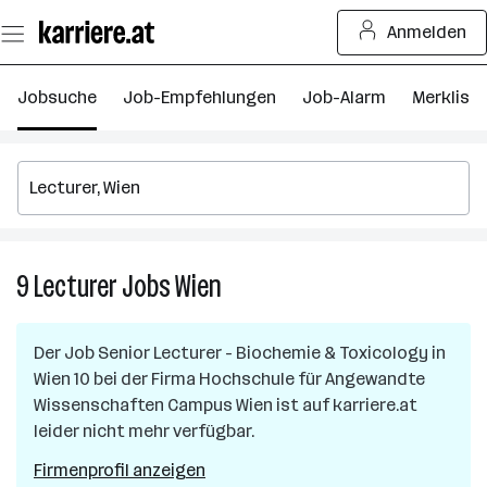
Zum
Anmelden
Seiteninhalt
springen
Jobsuche
Job-Empfehlungen
Job-Alarm
Merkliste
9
Lecturer
Jobs
Wien
9
Lecturer
Jobs
Der Job
Senior Lecturer - Biochemie & Toxicology
in
in
Wien 10
bei der Firma
Hochschule für Angewandte
Wien
Wissenschaften Campus Wien
ist auf karriere.at
leider nicht mehr verfügbar.
Firmenprofil anzeigen