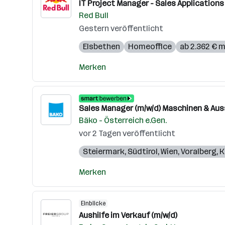
IT Project Manager - Sales Applications
Red Bull
Gestern veröffentlicht
Elsbethen
Homeoffice
ab 2.362 € 
Merken
Sales Manager (m/w/d) Maschinen & Aus
Bäko - Österreich e.Gen.
vor 2 Tagen veröffentlicht
Steiermark
,
Südtirol
,
Wien
,
Voralberg
,
K
Merken
Einblicke
Aushilfe im Verkauf (m/w/d)