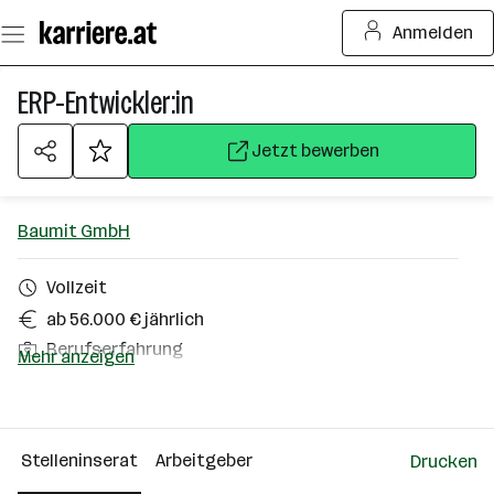
Zum
Anmelden
Seiteninhalt
springen
ERP-Entwickler:in
Jetzt bewerben
Baumit GmbH
Vollzeit
ab 56.000 € jährlich
Berufserfahrung
Mehr anzeigen
Wopfing
Über das Unternehmen
Stelleninserat
Arbeitgeber
Drucken
501+ Mitarbeiter*innen