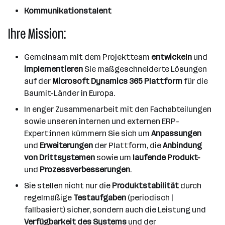
Kommunikationstalent
Ihre Mission:
Gemeinsam mit dem Projektteam
entwickeln
und
implementieren
Sie maßgeschneiderte Lösungen
auf der
Microsoft Dynamics 365 Plattform
für die
Baumit-Länder in Europa.
In enger Zusammenarbeit mit den Fachabteilungen
sowie unseren internen und externen ERP-
Expert:innen kümmern Sie sich um
Anpassungen
und
Erweiterungen
der Plattform, die
Anbindung
von Drittsystemen
sowie um
laufende Produkt-
und
Prozessverbesserungen
.
Sie stellen nicht nur die
Produktstabilität
durch
regelmäßige
Testaufgaben
(periodisch |
fallbasiert) sicher, sondern auch die Leistung und
Verfügbarkeit des Systems
und der