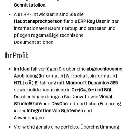
Schnittstellen
.
Als ERP-Entwickler:in sind Sie die
Hauptansprechperson
für die
ERP Key User
in der
internationalen Baumit Group und erstellen und
pflegen regelmäßige technische
Dokumentationen.
Ihr Profil:
Im Idealfall verfügen Sie über eine
abgeschlossene
Ausbildung
(Informatik | Wirtschaftsinformatik |
HTL | o.Ä.), Erfahrung mit
Microsoft Dynamics 365
sowie solide Kenntnisse in
C++/C#, X++ und SQL
.
Darüber hinaus bringen Sie Know-how in
Visual
Studio/Azure
und
DevOps
mit und haben Erfahrung
in der
Integration von Systemen
und
Anwendungen.
Viel wichtiger als eine perfekte Übereinstimmung