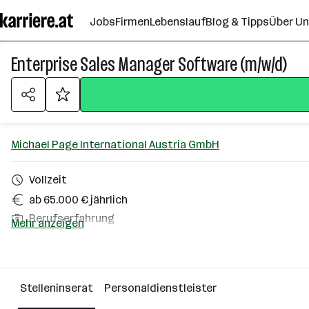
Zum
Jobs
Firmen
Lebenslauf
Blog & Tipps
Über U
Seiteninhalt
springen
Enterprise Sales Manager Software (m/w/d)
Michael Page International Austria GmbH
Vollzeit
ab 65.000 € jährlich
Berufserfahrung
Mehr anzeigen
Wien
Über das Unternehmen
Stelleninserat
Personaldienstleister
Wien