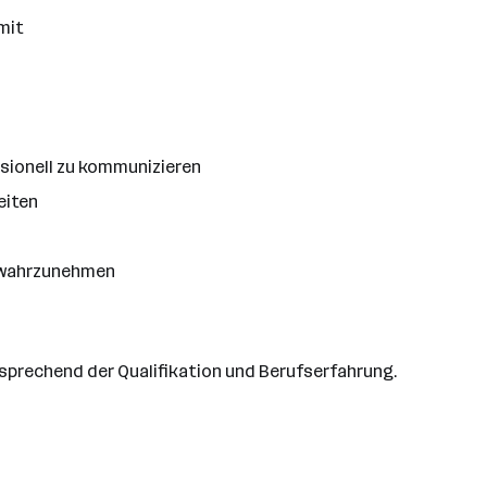
mit
ssionell zu kommunizieren
eiten
m wahrzunehmen
sprechend der Qualifikation und Berufserfahrung.