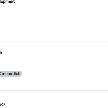
velopment
)
 € monatlich
/d)