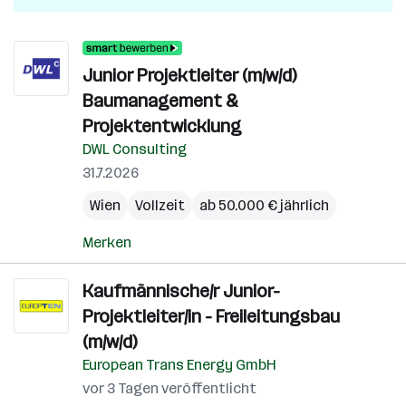
Junior Projektleiter (m/w/d)
Baumanagement &
Projektentwicklung
DWL Consulting
31.7.2026
Wien
Vollzeit
ab 50.000 € jährlich
Merken
Kaufmännische/r Junior-
Projektleiter/in - Freileitungsbau
(m/w/d)
European Trans Energy GmbH
vor 3 Tagen veröffentlicht