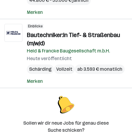
44.800 € – 55.000 € jährlich
Merken
Einblicke
Bautechniker:in Tief- & Straßenbau
(m/w/d)
Held & Francke Baugesellschaft m.b.H.
Heute veröffentlicht
Schärding
Vollzeit
ab 3.593 € monatlich
Merken
Sollen wir dir neue Jobs für genau diese
Suche schicken?