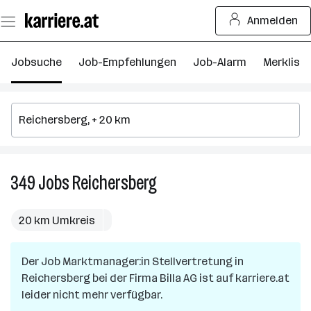
Zum
Anmelden
Seiteninhalt
springen
Jobsuche
Job-Empfehlungen
Job-Alarm
Merkliste
349
Jobs
Reichersberg
349
Jobs
in
20 km Umkreis
Reichersberg
Der Job
Marktmanager:in Stellvertretung
in
Reichersberg
bei der Firma
Billa AG
ist auf karriere.at
leider nicht mehr verfügbar.