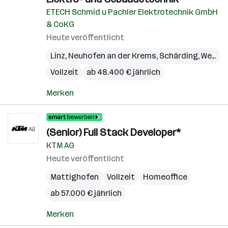
ETECH Schmid u Pachler Elektrotechnik GmbH
& CoKG
Heute veröffentlicht
Linz
,
Neuhofen an der Krems
,
Schärding
,
Wels
,
W
Vollzeit
ab 48.400 € jährlich
Merken
(Senior) Full Stack Developer*
KTM AG
Heute veröffentlicht
Mattighofen
Vollzeit
Homeoffice
ab 57.000 € jährlich
Merken