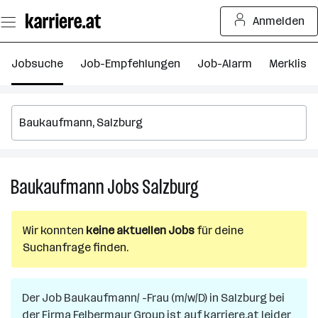
Zum
Anmelden
Seiteninhalt
springen
Jobsuche
Job-Empfehlungen
Job-Alarm
Merkliste
Baukaufmann
Jobs
Salzburg
Baukaufmann
Jobs
in
Wir konnten
keine aktuellen Jobs
für deine
Salzburg
Suchanfrage finden.
Der Job
Baukaufmann/ -Frau (m/w/D)
in
Salzburg
bei
der Firma
Felbermayr Group
ist auf karriere.at leider