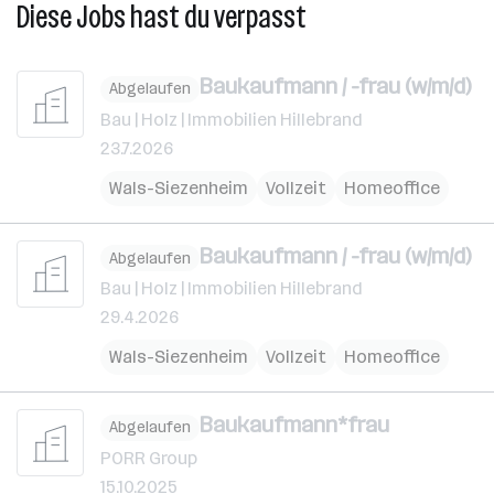
Diese Jobs hast du verpasst
Baukaufmann / -frau (w/m/d)
Abgelaufen
Bau | Holz | Immobilien Hillebrand
23.7.2026
Wals-Siezenheim
Vollzeit
Homeoffice
Baukaufmann / -frau (w/m/d)
Abgelaufen
Bau | Holz | Immobilien Hillebrand
29.4.2026
Wals-Siezenheim
Vollzeit
Homeoffice
Baukaufmann*frau
Abgelaufen
PORR Group
15.10.2025