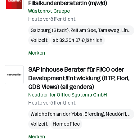
Filialkundenberater:in (m/w/d)
Wüstenrot Gruppe
Heute veröffentlicht
Salzburg (Stadt)
,
Zell am See
,
Tamsweg
,
Linz
,
Gm
Vollzeit
ab 32.294,97 € jährlich
Merken
SAP Inhouse Berater für FI/CO oder
Development/Entwicklung (BTP, Fiori,
CDS Views) (all genders)
Neudoerfler Office Systems GmbH
Heute veröffentlicht
Waidhofen an der Ybbs
,
Eferding
,
Neudörfl
,
Wien
Vollzeit
Homeoffice
Merken