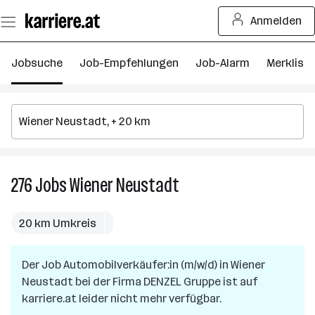
Zum
Anmelden
Seiteninhalt
springen
Jobsuche
Job-Empfehlungen
Job-Alarm
Merkliste
276
Jobs
Wiener Neustadt
276
Jobs
in
20 km Umkreis
Wiener
Neustadt
Der Job
Automobilverkäufer:in (m/w/d)
in
Wiener
Neustadt
bei der Firma
DENZEL Gruppe
ist auf
karriere.at leider nicht mehr verfügbar.