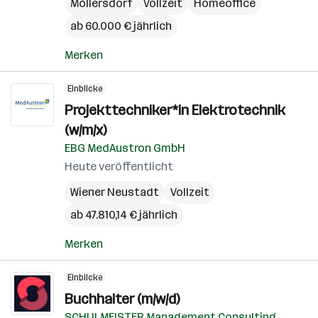
Möllersdorf
Vollzeit
Homeoffice
ab 60.000 € jährlich
Merken
Einblicke
Projekttechniker*in Elektrotechnik
(w/m/x)
EBG MedAustron GmbH
Heute veröffentlicht
Wiener Neustadt
Vollzeit
ab 47.810,14 € jährlich
Merken
Einblicke
Buchhalter (m/w/d)
SCHULMEISTER Management Consulting