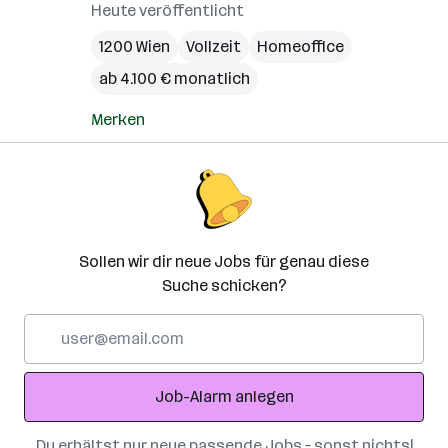
Heute veröffentlicht
1200 Wien
Vollzeit
Homeoffice
ab 4.100 € monatlich
Merken
Sollen wir dir neue Jobs für genau diese
Suche schicken?
E-
Mail-
Adresse
Job-Alarm anlegen
Du erhältst nur neue passende Jobs – sonst nichts!