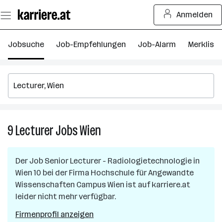
Zum
Anmelden
Seiteninhalt
springen
Jobsuche
Job-Empfehlungen
Job-Alarm
Merkliste
9
Lecturer
Jobs
Wien
9
Lecturer
Jobs
Der Job
Senior Lecturer - Radiologietechnologie
in
in
Wien 10
bei der Firma
Hochschule für Angewandte
Wien
Wissenschaften Campus Wien
ist auf karriere.at
leider nicht mehr verfügbar.
Firmenprofil anzeigen