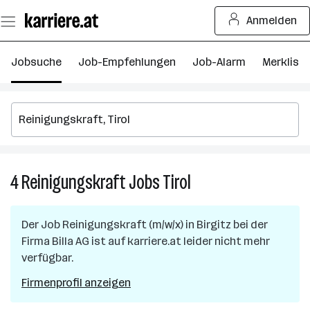
Zum
Anmelden
Seiteninhalt
springen
Jobsuche
Job-Empfehlungen
Job-Alarm
Merkliste
4
Reinigungskraft
Jobs
Tirol
4
Reinigungskraft
Jobs
Der Job
Reinigungskraft (m/w/x)
in
Birgitz
bei der
in
Firma
Billa AG
ist auf karriere.at leider nicht mehr
Tirol
verfügbar.
Firmenprofil anzeigen