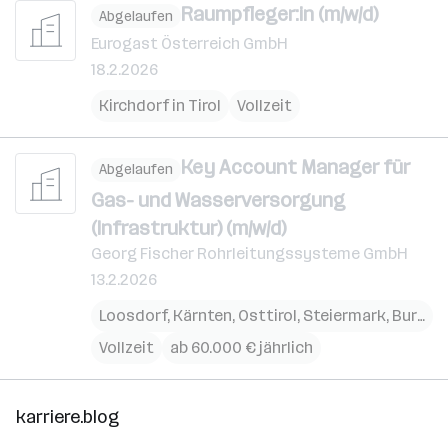
Raumpfleger:in (m/w/d)
Abgelaufen
Eurogast Österreich GmbH
18.2.2026
Kirchdorf in Tirol
Vollzeit
Key Account Manager für
Abgelaufen
Gas- und Wasserversorgung
(Infrastruktur) (m/w/d)
Georg Fischer Rohrleitungssysteme GmbH
13.2.2026
Loosdorf
,
Kärnten
,
Osttirol
,
Steiermark
,
Burgenland
Vollzeit
ab 60.000 € jährlich
karriere.blog