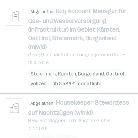
Key Account Manager für
Abgelaufen
Gas- und Wasserversorgung
(Infrastruktur) im Gebiet Kärnten,
Osttirol, Steiermark, Burgenland
(m/w/d)
Georg Fischer Rohrleitungssysteme GmbH
19.4.2026
Steiermark
,
Kärnten
,
Burgenland
,
Osttirol
Vollzeit
ab 3.586 € monatlich
Housekeeper-Steward:ess
Abgelaufen
auf Nachtzügen (w/m/d)
Newrest Wagons-Lits Austria GmbH
4.4.2026