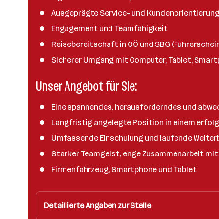
a
Ausgeprägte Service- und Kundenorientierun
n
z
Engagement und Teamfähigkeit
a
Reisebereitschaft in OÖ und SBG (Führerschein
h
Sicherer Umgang mit Computer, Tablet, Smar
l
Unser Angebot für Sie:
Eine spannendes, herausforderndes und abwec
Langfristig angelegte Position in einem erfo
Umfassende Einschulung und laufende Weiter
Starker Teamgeist, enge Zusammenarbeit mit 
Firmenfahrzeug, Smartphone und Tablet
Detaillierte Angaben zur Stelle