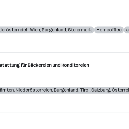
derösterreich
,
Wien
,
Burgenland
,
Steiermark
Homeoffice
a
stattung für Bäckereien und Konditoreien
ärnten
,
Niederösterreich
,
Burgenland
,
Tirol
,
Salzburg
,
Österre