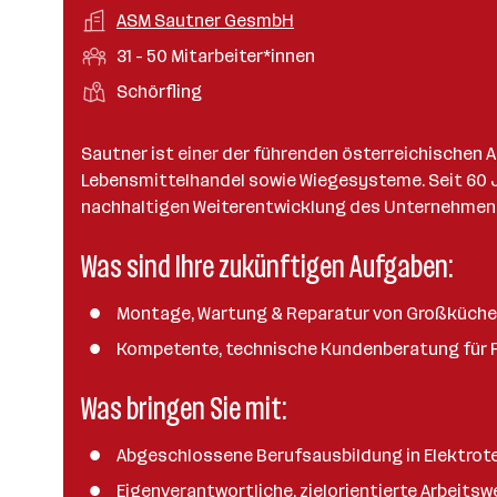
a
m
e
o
A
ASM Sautner GesmbH
e
s
r
o
n
r
r
b
f
M
31 - 50 Mitarbeiter*innen
t
d
e
t
b
e
e
i
e
S
S
Schörfling
e
e
n
l
t
l
t
t
i
e
d
a
l
e
a
t
Sautner ist einer der führenden österreichischen 
e
r
l
n
g
Lebensmittelhandel sowie Wiegesysteme. Seit 60 Ja
r
b
l
d
e
nachhaltigen Weiterentwicklung des Unternehmens 
e
e
o
b
i
n
r
Was sind Ihre zukünftigen Aufgaben:
e
t
t
r
e
e
Montage, Wartung & Reparatur von Großküch
r
*
Kompetente, technische Kundenberatung für 
i
Was bringen Sie mit:
n
n
e
Abgeschlossene Berufsausbildung in Elektrote
n
Eigenverantwortliche, zielorientierte Arbeitsw