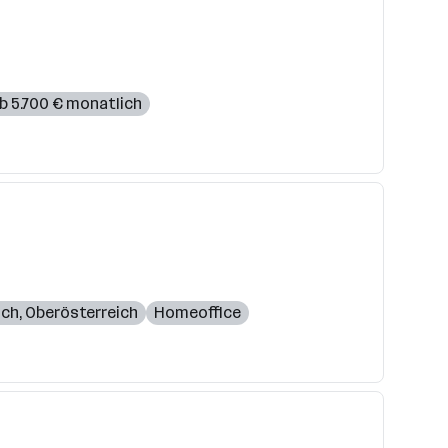
b 5.700 € monatlich
ich
,
Oberösterreich
Homeoffice