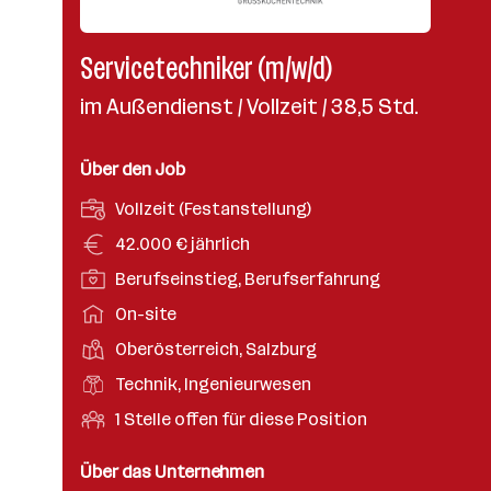
Servicetechniker (m/w/d)
im Außendienst / Vollzeit / 38,5 Std.
Über den Job
A
Vollzeit (Festanstellung)
n
G
42.000 € jährlich
s
e
P
Berufseinstieg, Berufserfahrung
t
h
o
e
A
On-site
a
s
l
r
l
D
Oberösterreich, Salzburg
i
l
b
t
i
t
B
Technik, Ingenieurwesen
u
e
e
i
e
n
i
O
1 Stelle offen für diese Position
n
o
r
g
t
f
s
n
u
s
s
f
Über das Unternehmen
t
s
f