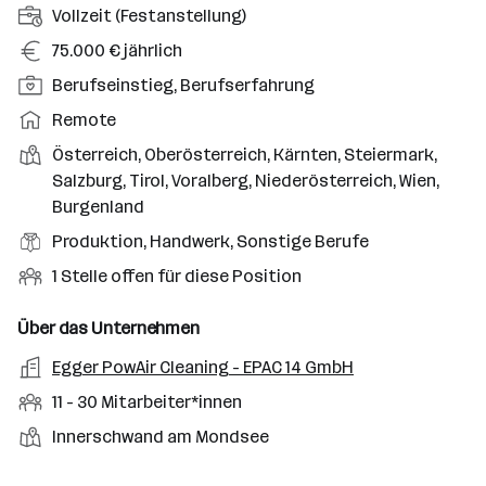
A
Vollzeit (Festanstellung)
n
G
75.000 € jährlich
s
e
P
Berufseinstieg, Berufserfahrung
t
h
o
e
A
Remote
a
s
l
r
l
D
Österreich, Oberösterreich, Kärnten, Steiermark,
i
l
b
t
i
Salzburg, Tirol, Voralberg, Niederösterreich, Wien,
t
u
e
e
Burgenland
i
n
i
n
o
B
Produktion, Handwerk, Sonstige Berufe
g
t
s
n
e
s
s
O
1 Stelle offen für diese Position
t
s
r
a
m
f
o
e
u
r
o
f
Über das Unternehmen
r
b
f
t
d
e
t
A
Egger PowAir Cleaning - EPAC 14 GmbH
e
s
e
n
e
r
n
f
M
11 - 30 Mitarbeiter*innen
l
e
b
e
e
i
l
S
S
Innerschwand am Mondsee
e
l
t
t
t
i
d
a
e