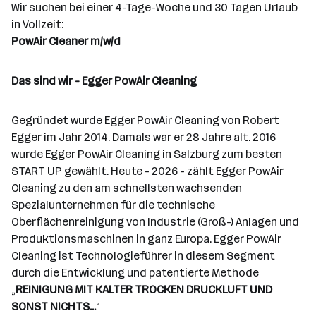
a
t
Wir suchen bei einer 4-Tage-Woche und 30 Tagen Urlaub
e
r
l
n
g
in Vollzeit:
r
b
l
d
e
PowAir Cleaner m/w/d
e
e
o
b
i
n
r
e
t
Das sind wir - Egger PowAir Cleaning
t
r
e
e
r
Gegründet wurde Egger PowAir Cleaning von Robert
*
Egger im Jahr 2014. Damals war er 28 Jahre alt. 2016
i
wurde Egger PowAir Cleaning in Salzburg zum besten
n
START UP gewählt. Heute - 2026 - zählt Egger PowAir
n
Cleaning zu den am schnellsten wachsenden
e
Spezialunternehmen für die technische
n
Oberflächenreinigung von Industrie (Groß-) Anlagen und
a
Produktionsmaschinen in ganz Europa. Egger PowAir
n
Cleaning ist Technologieführer in diesem Segment
z
durch die Entwicklung und patentierte Methode
a
„
REINIGUNG MIT KALTER TROCKEN DRUCKLUFT UND
h
SONST NICHTS...
“