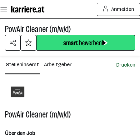
Zum
Anmelden
Seiteninhalt
springen
PowAir Cleaner (m/w/d)
Stelleninserat
Arbeitgeber
Drucken
PowAir Cleaner (m/w/d)
Über den Job