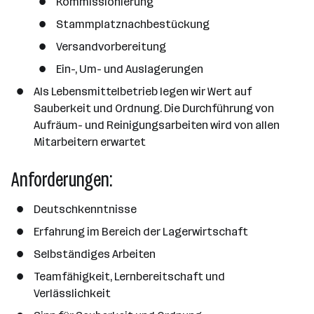
a
Kommissionierung
n
Stammplatznachbestückung
z
Versandvorbereitung
a
h
Ein-, Um- und Auslagerungen
l
Als Lebensmittelbetrieb legen wir Wert auf
Sauberkeit und Ordnung. Die Durchführung von
Aufräum- und Reinigungsarbeiten wird von allen
Mitarbeitern erwartet
Anforderungen:
Deutschkenntnisse
Erfahrung im Bereich der Lagerwirtschaft
Selbständiges Arbeiten
Teamfähigkeit, Lernbereitschaft und
Verlässlichkeit