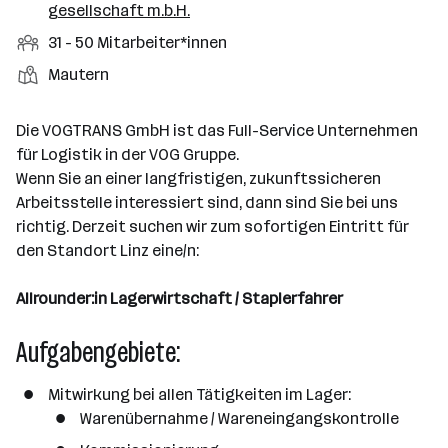
r
r
gesellschaft m.b.H.
b
f
t
d
e
t
b
e
e
M
31 - 50 Mitarbeiter*innen
e
S
e
n
l
i
l
t
S
Mautern
i
e
d
t
l
e
t
t
e
a
l
a
g
Die VOGTRANS GmbH ist das Full-Service Unternehmen
r
r
l
n
e
für Logistik in der VOG Gruppe.
b
e
d
b
Wenn Sie an einer langfristigen, zukunftssicheren
e
n
o
e
Arbeitsstelle interessiert sind, dann sind Sie bei uns
i
r
r
richtig. Derzeit suchen wir zum sofortigen Eintritt für
t
t
den Standort Linz eine/n:
e
e
r
Allrounder:in Lagerwirtschaft / Staplerfahrer
*
i
Aufgabengebiete:
n
n
Mitwirkung bei allen Tätigkeiten im Lager:
e
Warenübernahme / Wareneingangskontrolle
n