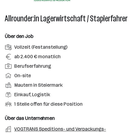
Allrounder:in Lagerwirtschaft / Staplerfahrer
Über den Job
A
Vollzeit (Festanstellung)
n
G
ab 2.400 € monatlich
s
e
P
Berufserfahrung
t
h
o
e
A
On-site
a
s
l
r
l
D
Mautern in Steiermark
i
l
b
t
i
t
B
Einkauf, Logistik
u
e
e
i
e
n
i
O
1 Stelle offen für diese Position
n
o
r
g
t
f
s
n
u
s
s
f
Über das Unternehmen
t
s
f
a
m
e
o
A
VOGTRANS Speditions- und Verpackungs-
e
s
r
o
n