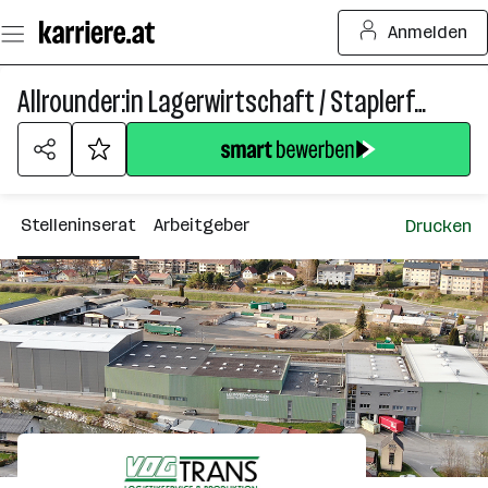
Zum
Anmelden
Seiteninhalt
springen
Allrounder:in Lagerwirtschaft / Staplerfahrer
Stelleninserat
Arbeitgeber
Drucken