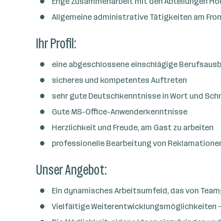
Enge Zusammenarbeit mit den Abteilungen Hous
a
n
Allgemeine administrative Tätigkeiten am Fron
z
Ihr Profil:
a
h
l
eine abgeschlossene einschlägige Berufsausbi
sicheres und kompetentes Auftreten
sehr gute Deutschkenntnisse in Wort und Schrif
Gute MS-Office-Anwenderkenntnisse
Herzlichkeit und Freude, am Gast zu arbeiten
professionelle Bearbeitung von Reklamatione
Unser Angebot:
Ein dynamisches Arbeitsumfeld, das von Team
Vielfältige Weiterentwicklungsmöglichkeiten –