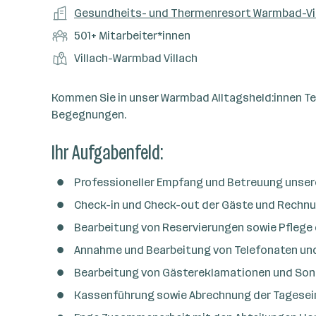
a
m
e
o
A
Gesundheits- und Thermenresort Warmbad-Vi
e
s
r
o
n
r
r
b
f
M
501+ Mitarbeiter*innen
t
d
e
t
b
e
e
i
e
S
S
Villach-Warmbad Villach
e
n
l
t
l
t
t
i
e
d
a
l
e
a
t
Kommen Sie in unser Warmbad Alltagsheld:innen Team
e
r
l
n
g
Begegnungen.
r
b
l
d
e
e
e
o
Ihr Aufgabenfeld:
b
i
n
r
e
t
t
r
Professioneller Empfang und Betreuung unsere
e
e
r
Check-in und Check-out der Gäste und Rechn
*
Bearbeitung von Reservierungen sowie Pfleg
i
Annahme und Bearbeitung von Telefonaten und
n
n
Bearbeitung von Gästereklamationen und So
e
Kassenführung sowie Abrechnung der Tagese
n