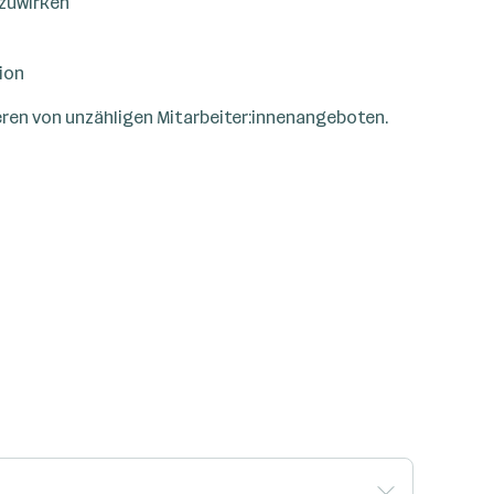
tzuwirken
ion
eren von unzähligen Mitarbeiter:innenangeboten.