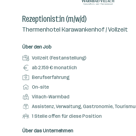
Rezeptionist:in (m/w/d)
Thermenhotel Karawankenhof / Vollzeit
Über den Job
A
Vollzeit (Festanstellung)
n
G
ab 2.159 € monatlich
s
e
P
Berufserfahrung
t
h
o
e
A
On-site
a
s
l
r
l
D
Villach-Warmbad
i
l
b
t
i
t
B
Assistenz, Verwaltung, Gastronomie, Tourismu
u
e
e
i
e
n
i
O
1 Stelle offen für diese Position
n
o
r
g
t
f
s
n
u
s
s
f
Über das Unternehmen
t
s
f