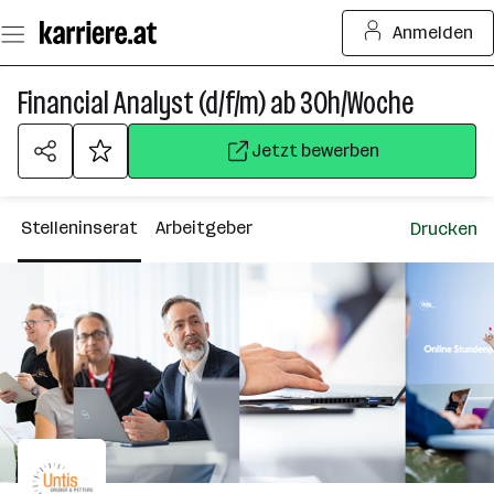
Zum
Anmelden
Seiteninhalt
springen
Financial Analyst (d/f/m) ab 30h/Woche
Jetzt bewerben
Stelleninserat
Arbeitgeber
Drucken