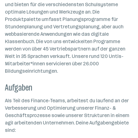
n
und bieten für die verschiedensten Schulsysteme
a
optimale Lösungen und Werkzeuge an. Die
n
Produktpalette umfasst Planungsprogramme für
z
Stundenplanung und Vertretungsplanung, aber auch
a
webbasierende Anwendungen wie das digitale
h
Klassenbuch. Die von uns entwickelten Programme
l
werden von über 45 Vertriebspartnern auf der ganzen
Welt in 35 Sprachen verkauft. Unsere rund 120 Untis-
Mitarbeiter*innen servicieren über 26.000
Bildungseinrichtungen.
Aufgaben
Als Teil des Finance-Teams, arbeitest du laufend an der
Verbesserung und Optimierung unserer Finanz- &
Geschäftsprozesse sowie unserer Strukturen in einem
agil arbeitenden Unternehmen. Deine Aufgabengebiete
sind: