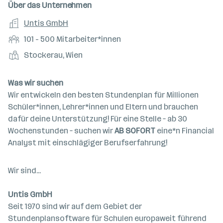
n
u
s
s
f
Über das Unternehmen
t
s
f
a
m
e
o
A
Untis GmbH
e
s
r
o
n
r
r
b
f
M
101 - 500 Mitarbeiter*innen
t
d
e
t
b
e
e
i
e
S
S
Stockerau, Wien
e
e
n
l
t
l
t
t
i
e
d
a
l
e
a
t
Was wir suchen
e
r
l
n
g
Wir entwickeln den besten Stundenplan für Millionen
r
b
l
d
e
Schüler*innen, Lehrer*innen und Eltern und brauchen
e
e
o
b
dafür deine Unterstützung! Für eine Stelle – ab 30
i
n
r
e
Wochenstunden – suchen wir
AB SOFORT
eine*n Financial
t
t
r
Analyst mit einschlägiger Berufserfahrung!
e
e
r
*
Wir sind...
i
n
Untis GmbH
n
Seit 1970 sind wir auf dem Gebiet der
e
Stundenplansoftware für Schulen europaweit führend