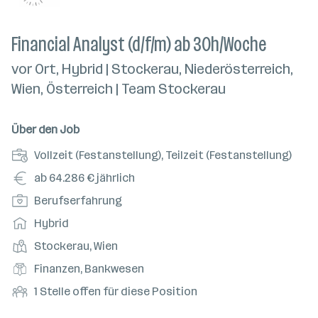
Financial Analyst (d/f/m) ab 30h/Woche
vor Ort, Hybrid | Stockerau, Niederösterreich,
Wien, Österreich | Team Stockerau
Über den Job
A
Vollzeit (Festanstellung), Teilzeit (Festanstellung)
n
G
ab 64.286 € jährlich
s
e
P
Berufserfahrung
t
h
o
e
A
Hybrid
a
s
l
r
l
D
Stockerau, Wien
i
l
b
t
i
t
B
Finanzen, Bankwesen
u
e
e
i
e
n
i
O
1 Stelle offen für diese Position
n
o
r
g
t
f
s