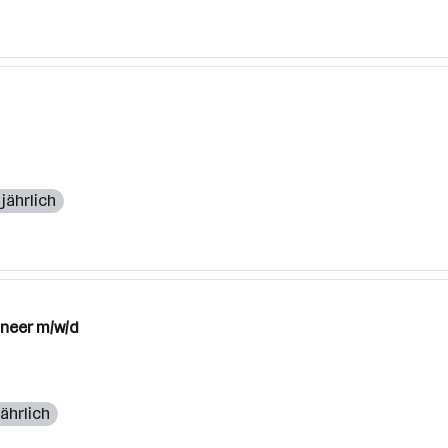
jährlich
ineer m/w/d
jährlich