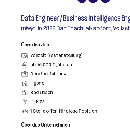
Data Engineer / Business Intelligence En
m/w/d, in 2822 Bad Erlach, ab sofort, Vollzei
Über den Job
A
Vollzeit (Festanstellung)
n
G
ab 56.000 € jährlich
s
e
P
Berufserfahrung
t
h
o
e
A
Hybrid
a
s
l
r
l
D
Bad Erlach
i
l
b
t
i
t
B
IT, EDV
u
e
e
i
e
n
i
O
1 Stelle offen für diese Position
n
o
r
g
t
f
s
n
u
s
s
f
Über das Unternehmen
t
s
f