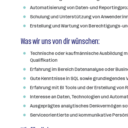
a
Automatisierung von Daten-und Reportingpr
n
z
Schulung und Unterstützung von Anwender:in
a
Erstellung und Wartung von Berechtigungs-un
h
l
Was wir uns von dir wünschen:
Technische oder kaufmännische Ausbildung mit
Qualifikation
Erfahrung im Bereich Datenanalyse oder Busin
Gute Kenntnisse in SQL sowie grundlegendes 
Erfahrung mit BI Tools und der Erstellung vo
Interesse an Daten, Technologien und Automa
Ausgeprägtes analytisches Denkvermögen sow
Serviceorientierte und kommunikative Persönl