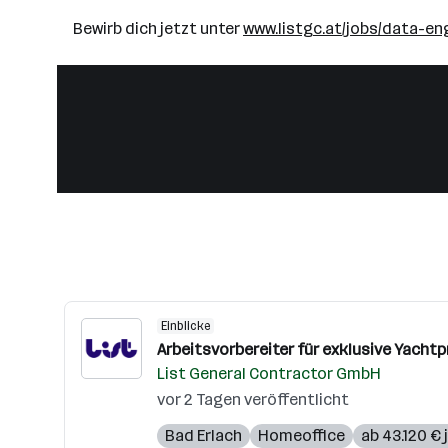
Bewirb dich jetzt unter
www.listgc.at/jobs/data-e
Einblicke
Arbeitsvorbereiter für exklusive Yachtp
List General Contractor GmbH
vor 2 Tagen veröffentlicht
Bad Erlach
Homeoffice
ab 43.120 € 