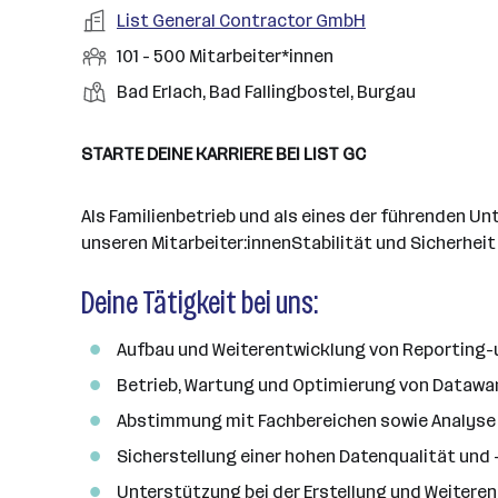
a
m
e
o
A
List General Contractor GmbH
e
s
r
o
n
r
r
b
f
M
101 - 500 Mitarbeiter*innen
t
d
e
t
b
e
e
i
e
S
S
Bad Erlach, Bad Fallingbostel, Burgau
e
n
l
t
l
t
t
i
e
d
a
l
e
a
t
STARTE DEINE KARRIERE BEI LIST GC
e
r
l
n
g
r
b
l
d
e
e
Als Familienbetrieb und als eines der führenden U
e
o
b
i
unseren Mitarbeiter:innenStabilität und Sicherheit
n
r
e
t
t
r
Deine Tätigkeit bei uns:
e
e
r
*
Aufbau und Weiterentwicklung von Reporting-
i
Betrieb, Wartung und Optimierung von Dataw
n
Abstimmung mit Fachbereichen sowie Analyse
n
e
Sicherstellung einer hohen Datenqualität und 
n
Unterstützung bei der Erstellung und Weitere