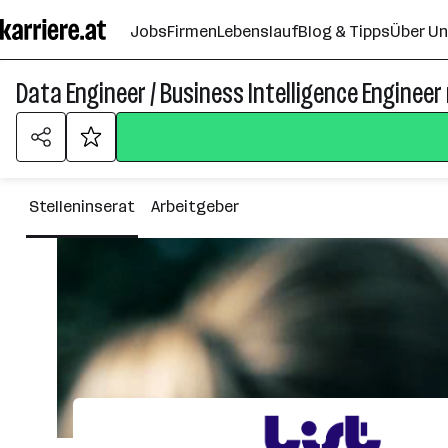
Zum
Jobs
Firmen
Lebenslauf
Blog & Tipps
Über U
Seiteninhalt
springen
Data Engineer / Business Intelligence Engineer
Stelleninserat
Arbeitgeber