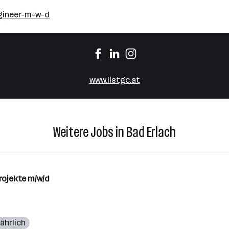
ngineer-m-w-d
www.listgc.at
Weitere Jobs in Bad Erlach
rojekte m/w/d
jährlich