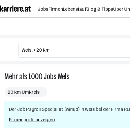
Zum
Jobs
Firmen
Lebenslauf
Blog & Tipps
Über U
Seiteninhalt
springen
Mehr als 1.000
Jobs
Wels
Mehr
als
1.000
20 km Umkreis
Jobs
in
Der Job
Payroll Specialist (w/m/d)
Wels
in
Wels
bei der Firma
RE
Firmenprofil anzeigen