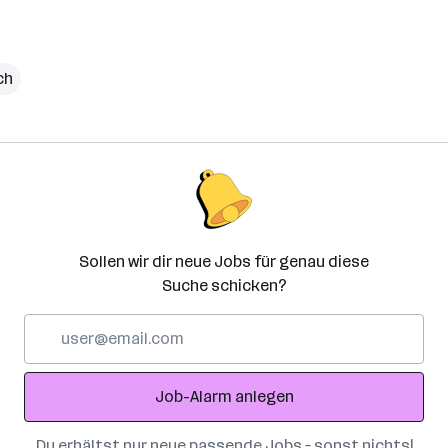
ch
Sollen wir dir neue Jobs für genau diese
Suche schicken?
E-
Mail-
Adresse
Job-Alarm anlegen
Du erhältst nur neue passende Jobs – sonst nichts!