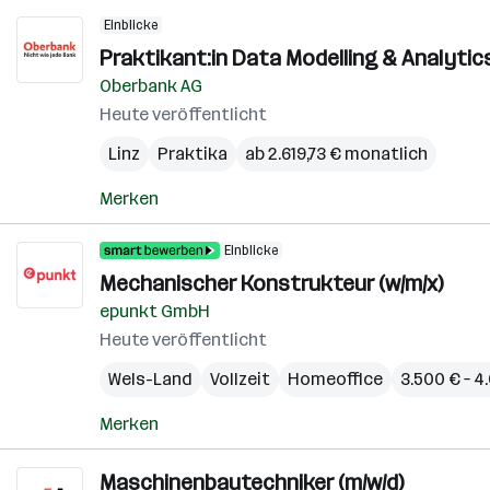
Einblicke
Praktikant:in Data Modelling & Analytics 
Oberbank AG
Heute veröffentlicht
Linz
Praktika
ab 2.619,73 € monatlich
Merken
Einblicke
Mechanischer Konstrukteur (w/m/x)
epunkt GmbH
Heute veröffentlicht
Wels-Land
Vollzeit
Homeoffice
3.500 € – 
Merken
Maschinenbautechniker (m/w/d)