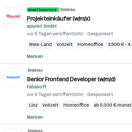
Einblicke
Projekteinkäufer (w/m/x)
epunkt GmbH
vor 5 Tagen veröffentlicht
Gesponsert
Wels-Land
Vollzeit
Homeoffice
3.500 € – 
Merken
Einblicke
Senior Frontend Developer (w/m/d)
Fabasoft
vor 6 Tagen veröffentlicht
Gesponsert
Linz
Vollzeit
Homeoffice
ab 5.000 € monat
Merken
Einblicke