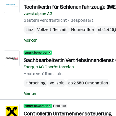
Techniker:in für Schienenfahrzeuge (IWE
voestalpine AG
Gestern veröffentlicht
Gesponsert
Linz
Vollzeit, Teilzeit
Homeoffice
ab 4.445,
Merken
Sachbearbeiter:in Vertriebsinnendienst (
Energie AG Oberösterreich
Heute veröffentlicht
Hörsching
Vollzeit
ab 2.550 € monatlich
Merken
Einblicke
Controller:in Unternehmenssteuerung