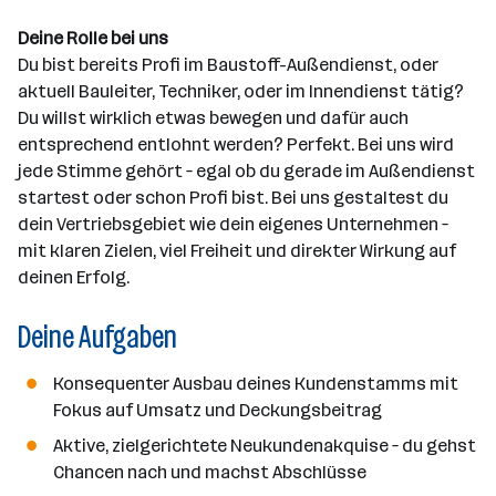
n
z
Deine Rolle bei uns
a
Du bist bereits Profi im Baustoff-Außendienst, oder
h
aktuell Bauleiter, Techniker, oder im Innendienst tätig?
l
Du willst wirklich etwas bewegen und dafür auch
entsprechend entlohnt werden? Perfekt. Bei uns wird
jede Stimme gehört – egal ob du gerade im Außendienst
startest oder schon Profi bist. Bei uns gestaltest du
dein Vertriebsgebiet wie dein eigenes Unternehmen –
mit klaren Zielen, viel Freiheit und direkter Wirkung auf
deinen Erfolg.
Deine Aufgaben
Konsequenter Ausbau deines Kundenstamms mit
Fokus auf Umsatz und Deckungsbeitrag
Aktive, zielgerichtete Neukundenakquise – du gehst
Chancen nach und machst Abschlüsse