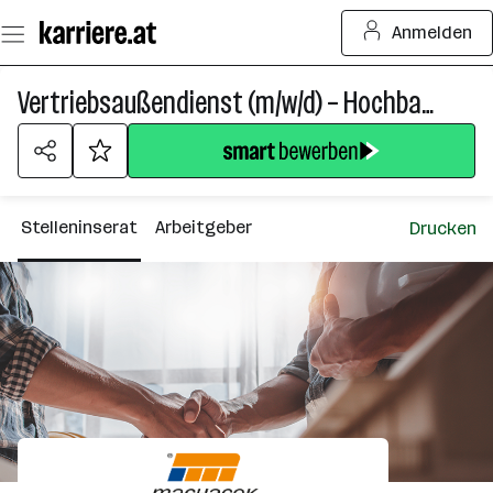
Zum
Anmelden
Seiteninhalt
springen
Vertriebsaußendienst (m/w/d) – Hochbau / Trockenbau / Dachbau
Stelleninserat
Arbeitgeber
Drucken