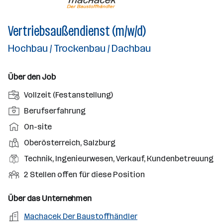
Vertriebsaußendienst (m/w/d)
Hochbau / Trockenbau / Dachbau
Über den Job
A
Vollzeit (Festanstellung)
n
P
Berufserfahrung
s
o
A
On-site
t
s
r
e
D
Oberösterreich, Salzburg
i
b
l
i
t
B
Technik, Ingenieurwesen, Verkauf, Kundenbetreuung
e
l
e
i
e
i
O
2 Stellen offen für diese Position
u
n
o
r
t
f
n
s
n
u
s
f
Über das Unternehmen
g
t
s
f
m
e
s
o
A
Machacek Der Baustoffhändler
e
s
o
n