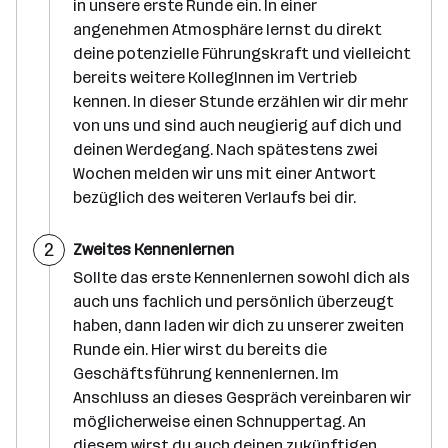
t
in unsere erste Runde ein. In einer
t
angenehmen Atmosphäre lernst du direkt
deine potenzielle Führungskraft und vielleicht
bereits weitere KollegInnen im Vertrieb
kennen. In dieser Stunde erzählen wir dir mehr
von uns und sind auch neugierig auf dich und
deinen Werdegang. Nach spätestens zwei
Wochen melden wir uns mit einer Antwort
bezüglich des weiteren Verlaufs bei dir.
S
2
Zweites Kennenlernen
c
h
Sollte das erste Kennenlernen sowohl dich als
r
auch uns fachlich und persönlich überzeugt
i
t
haben, dann laden wir dich zu unserer zweiten
t
Runde ein. Hier wirst du bereits die
Geschäftsführung kennenlernen. Im
Anschluss an dieses Gespräch vereinbaren wir
möglicherweise einen Schnuppertag. An
diesem wirst du auch deinen zukünftigen