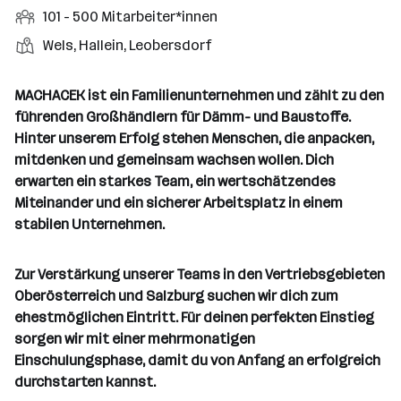
a
r
r
b
f
M
101 - 500 Mitarbeiter*innen
d
e
r
t
b
e
e
i
e
S
S
Wels, Hallein, Leobersdorf
t
e
e
n
l
t
l
t
t
i
e
d
a
l
e
a
t
MACHACEK ist ein Familienunternehmen und zählt zu den
e
r
l
n
g
führenden Großhändlern für Dämm- und Baustoffe.
r
b
l
d
e
Hinter unserem Erfolg stehen Menschen, die anpacken,
e
e
o
b
mitdenken und gemeinsam wachsen wollen. Dich
i
n
r
e
erwarten ein starkes Team, ein wertschätzendes
t
t
r
Miteinander und ein sicherer Arbeitsplatz in einem
e
e
stabilen Unternehmen.
r
*
i
Zur Verstärkung unserer Teams in den Vertriebsgebieten
n
Oberösterreich und Salzburg suchen wir dich zum
n
ehestmöglichen Eintritt. Für deinen perfekten Einstieg
e
sorgen wir mit einer mehrmonatigen
n
Einschulungsphase, damit du von Anfang an erfolgreich
a
durchstarten kannst.