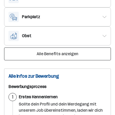
Parkplatz
Obst
Alle Benefits anzeigen
Alle Infos zur Bewerbung
Bewerbungsprozess
S
1
Erstes Kennenlernen
c
h
Sollte dein Profil und dein Werdegang mit
r
unserem Job übereinstimmen, laden wir dich
i