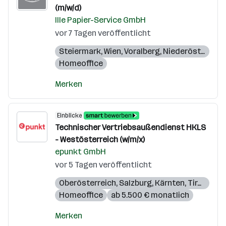
(m/w/d)
Ille Papier-Service GmbH
vor 7 Tagen veröffentlicht
Steiermark
,
Wien
,
Voralberg
,
Niederösterreich
Homeoffice
Merken
Einblicke
Technischer Vertriebsaußendienst HKLS
- Westösterreich (w/m/x)
epunkt GmbH
vor 5 Tagen veröffentlicht
Oberösterreich
,
Salzburg
,
Kärnten
,
Tirol
,
Vora
Homeoffice
ab 5.500 € monatlich
Merken