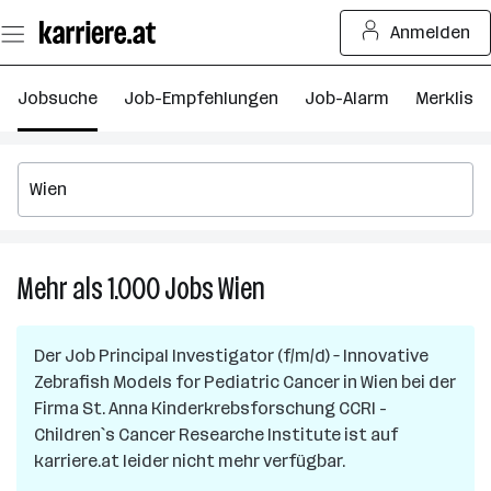
Zum
Anmelden
Seiteninhalt
springen
Jobsuche
Job-Empfehlungen
Job-Alarm
Merkliste
Mehr als 1.000
Jobs
Wien
Mehr
als
1.000
Der Job
Principal Investigator (f/m/d) – Innovative
Jobs
Zebrafish Models for Pediatric Cancer
in
Wien
bei der
in
Firma
St. Anna Kinderkrebsforschung CCRI -
Wien
Children`s Cancer Researche Institute
ist auf
karriere.at leider nicht mehr verfügbar.