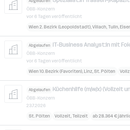
Spezialist:in Trassen-/Kapazi
Abgelaufen
ÖBB-Konzern
vor 6 Tagen veröffentlicht
Wien 2. Bezirk (Leopoldstadt)
,
Villach
,
Tulln
,
Eise
IT-Business Analyst:in mit Fo
Abgelaufen
ÖBB-Konzern
vor 6 Tagen veröffentlicht
Wien 10. Bezirk (Favoriten)
,
Linz
,
St. Pölten
Vollz
Küchenhilfe (m/w/x) (Vollzeit un
Abgelaufen
ÖBB-Konzern
23.7.2026
St. Pölten
Vollzeit, Teilzeit
ab 28.364 € jährli