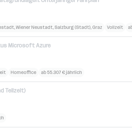
tätsgrundlagen: Unterjähriger Fahrplan
nstadt
,
Wiener Neustadt
,
Salzburg (Stadt)
,
Graz
Vollzeit
ab
kus Microsoft Azure
eit
Homeoffice
ab 55.307 € jährlich
d Teilzeit)
ch