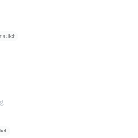
natlich
eg
lich