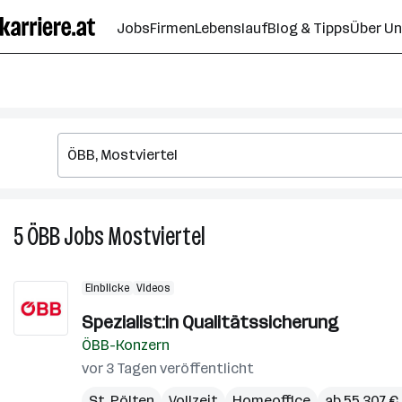
Zum
Jobs
Firmen
Lebenslauf
Blog & Tipps
Über U
Seiteninhalt
springen
5
ÖBB
Jobs
Mostviertel
5
ÖBB
Jobs
Einblicke
Videos
in
Mostviertel
Spezialist:in Qualitätssicherung
ÖBB-Konzern
vor 3 Tagen veröffentlicht
St. Pölten
Vollzeit
Homeoffice
ab 55.307 € 