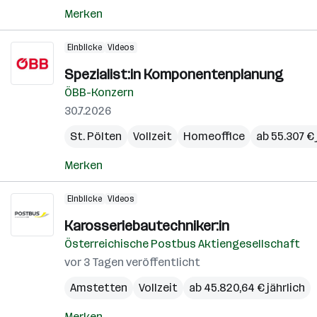
Merken
Einblicke
Videos
Spezialist:in Komponentenplanung
ÖBB-Konzern
30.7.2026
St. Pölten
Vollzeit
Homeoffice
ab 55.307 € 
Merken
Einblicke
Videos
Karosseriebautechniker:in
Österreichische Postbus Aktiengesellschaft
vor 3 Tagen veröffentlicht
Amstetten
Vollzeit
ab 45.820,64 € jährlich
Merken