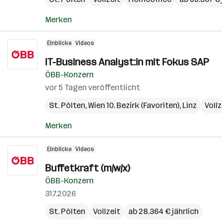
Merken
Einblicke
Videos
IT-Business Analyst:in mit Fokus SAP
ÖBB-Konzern
vor 5 Tagen veröffentlicht
St. Pölten
,
Wien 10. Bezirk (Favoriten)
,
Linz
Vollz
Merken
Einblicke
Videos
Buffetkraft (m/w/x)
ÖBB-Konzern
31.7.2026
St. Pölten
Vollzeit
ab 28.364 € jährlich