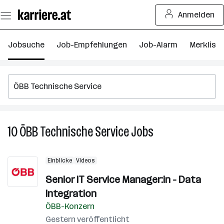
Zum
Anmelden
Seiteninhalt
springen
Jobsuche
Job-Empfehlungen
Job-Alarm
Merkliste
10
ÖBB Technische Service
Jobs
10
ÖBB
Technische
Einblicke
Videos
Service
Jobs
Senior IT Service Manager:in - Data
Integration
ÖBB-Konzern
Gestern veröffentlicht