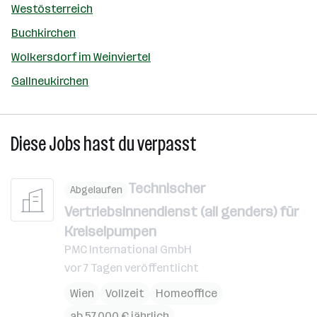
Westösterreich
Buchkirchen
Wolkersdorf im Weinviertel
Gallneukirchen
Diese Jobs hast du verpasst
Technischer
Abgelaufen
Vertriebsinnendienst (all genders) für
Kreiselpumpen
PMC International GmbH
vor 7 Tagen veröffentlicht
Wien
Vollzeit
Homeoffice
ab 57.000 € jährlich