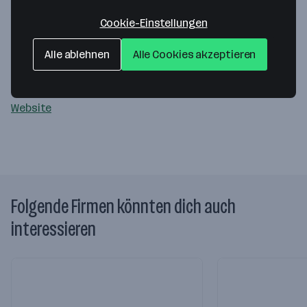
X-FILES Druck-, Consulting- und
Cookie-Einstellungen
Produktionsagentur GmbH
Alle ablehnen
Alle Cookies akzeptieren
Gewerbezeile 14
4040 Linz
— Route berechnen
Website
Folgende Firmen könnten dich auch
interessieren