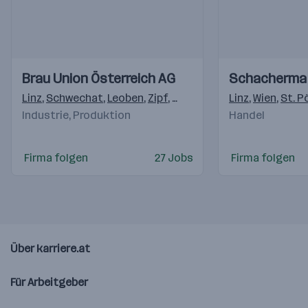
Einblicke
Einblicke
Einblicke
Einblicke
Brau Union Österreich AG
Schacherma
Videos
Videos
Linz
,
Schwechat
,
Leoben
,
Zipf
,
Graz
,
Erlauf
,
Linz
Schladming
,
Wien
,
St. P
,
Ha
Industrie, Produktion
Handel
Firma folgen
27 Jobs
Firma folgen
Über karriere.at
Für Arbeitgeber