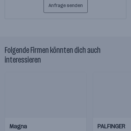
Anfrage senden
Folgende Firmen könnten dich auch
interessieren
Einblicke
Einblicke
Einblicke
Einblicke
Magna
PALFINGER
Videos
Videos