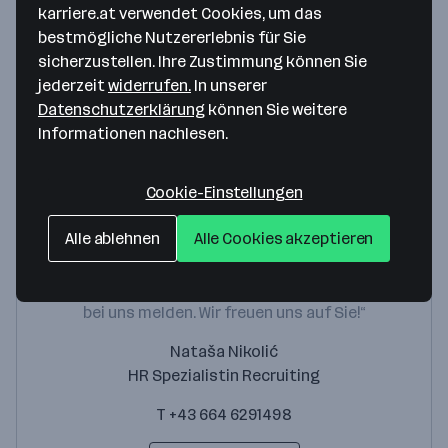
1030 Wien
— Route berechnen
karriere.at verwendet Cookies, um das
bestmögliche Nutzererlebnis für Sie
Website
sicherzustellen. Ihre Zustimmung können Sie
jederzeit
widerrufen.
In unserer
Datenschutzerklärung
können Sie weitere
Ansprechperson
Informationen nachlesen.
Cookie-Einstellungen
Alle ablehnen
Alle Cookies akzeptieren
„Bei Fragen zur Bewerbung können Sie sich gerne
bei uns melden. Wir freuen uns auf Sie!“
Nataša Nikolić
HR Spezialistin Recruiting
T +43 664 6291498