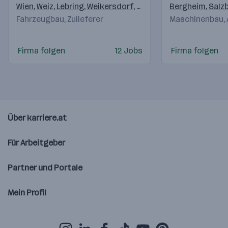
Wien
,
Weiz
,
Lebring
,
Weikersdorf
,
Krottendorf (Weiz)
Bergheim
,
,
Klag
Salz
Fahrzeugbau, Zulieferer
Maschinenbau,
Firma folgen
12 Jobs
Firma folgen
Über karriere.at
Für Arbeitgeber
Partner und Portale
Mein Profil