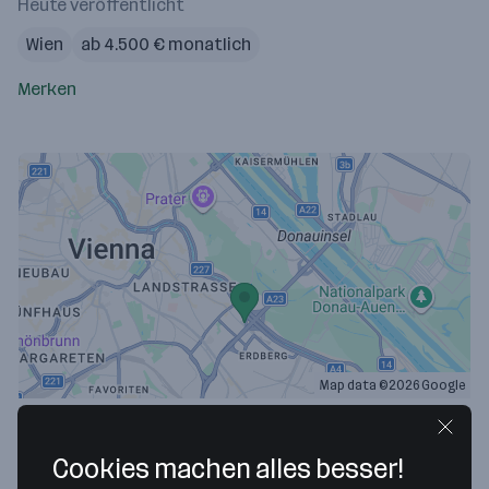
Heute veröffentlicht
Wien
ab 4.500 € monatlich
Merken
Map data ©2026 Google
WIPARK Garagen GmbH
Cookies machen alles besser!
Thomas-Klestil-Platz 13