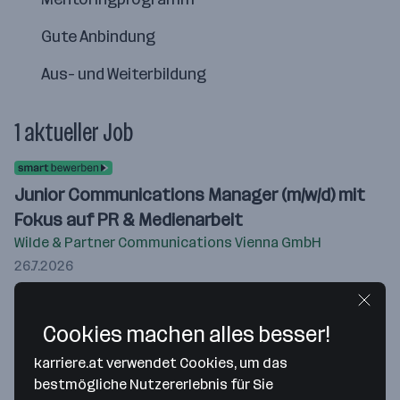
Gute Anbindung
Aus- und Weiterbildung
1 aktueller Job
Junior Communications Manager (m/w/d) mit
Fokus auf PR & Medienarbeit
Wilde & Partner Communications Vienna GmbH
26.7.2026
Wien 1. Bezirk (Innere Stadt)
Homeoffice
ab 2.800 € monatlich
Cookies machen alles besser!
karriere.at verwendet Cookies, um das
Merken
bestmögliche Nutzererlebnis für Sie