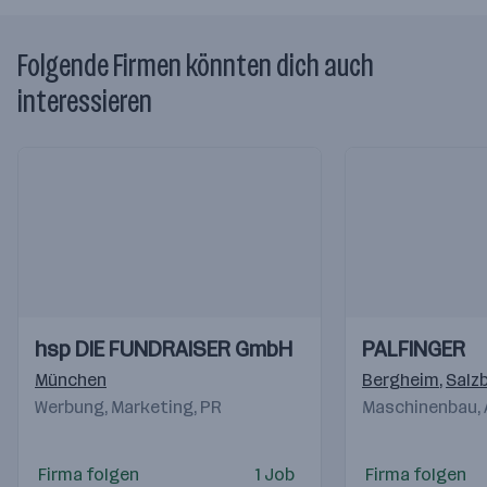
Folgende Firmen könnten dich auch
interessieren
Einblicke
Einblicke
Einblicke
Einblicke
hsp DIE FUNDRAISER GmbH
PALFINGER
Videos
Videos
München
Bergheim
,
Salz
Werbung, Marketing, PR
Maschinenbau,
Firma folgen
1 Job
Firma folgen