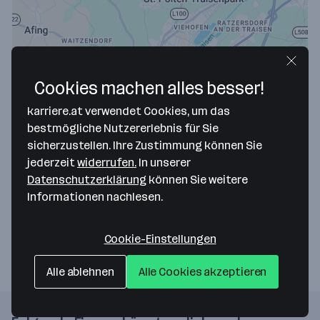
Cookies machen alles besser!
karriere.at verwendet Cookies, um das
Map data ©2026 Google
bestmögliche Nutzererlebnis für Sie
Verein Wohnen
sicherzustellen. Ihre Zustimmung können Sie
jederzeit
widerrufen.
In unserer
Kerenstraße 14/3
Datenschutzerklärung
können Sie weitere
3100 St. Pölten
— Route berechnen
Informationen nachlesen.
Webseite
Cookie-Einstellungen
Alle ablehnen
Alle Cookies akzeptieren