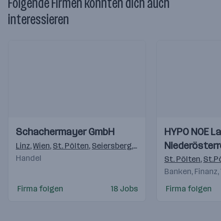
Folgende Firmen könnten dich auch
interessieren
Einblicke
Einblicke
Einblicke
Einblicke
Schachermayer GmbH
HYPO NOE La
Videos
Videos
Niederösterr
Linz
,
Wien
,
St. Pölten
,
Seiersberg
,
Villach
,
Innsbruck
,
Siez
Handel
AG
St. Pölten
,
St.P
Banken, Finanz,
Firma folgen
18 Jobs
Firma folgen