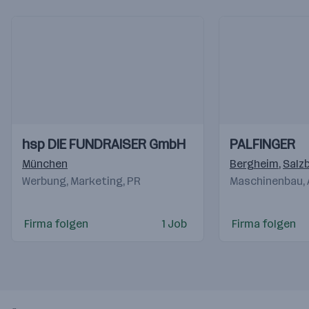
Einblicke
Einblicke
Einblicke
Einblicke
hsp DIE FUNDRAISER GmbH
PALFINGER
Videos
Videos
München
Bergheim
,
Salz
Werbung, Marketing, PR
Maschinenbau,
Firma folgen
1 Job
Firma folgen