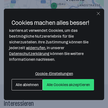
Cookies machen alles besser!
Map data ©2026 Google
karriere.at verwendet Cookies, um das
The Wurst Agency - pow.bang.boom e.U.
bestmögliche Nutzererlebnis für Sie
sicherzustellen. Ihre Zustimmung können Sie
Stumpergasse 65
jederzeit
widerrufen.
In unserer
1060 Wien
— Route berechnen
Datenschutzerklärung
können Sie weitere
Informationen nachlesen.
Webseite
Cookie-Einstellungen
Alle ablehnen
Alle Cookies akzeptieren
Folgende Firmen könnten dich auch
interessieren