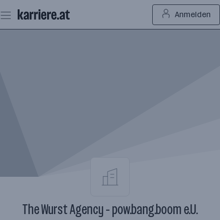
Zum
Anmelden
Seiteninhalt
springen
The Wurst Agency - pow.bang.boom e.U.