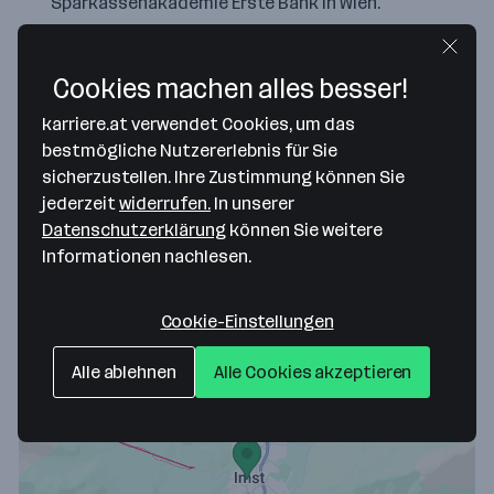
Sparkassenakademie Erste Bank in Wien.
Team-Events
Teamarbeit und Spaß an der Arbeit sind uns
Cookies machen alles besser!
wichtig. Bei Veranstaltungen lernen sich die
karriere.at verwendet Cookies, um das
Mitarbeiter:innen aus allen Bereichen kennen.
bestmögliche Nutzererlebnis für Sie
Personalvergünstigungen
sicherzustellen. Ihre Zustimmung können Sie
Unsere Mitarbeiter:innen profitieren von
jederzeit
widerrufen.
In unserer
Sonderkonditionen in regionalen Fitnessstudios,
Datenschutzerklärung
können Sie weitere
Blumengeschäften, Kino, usw.
Informationen nachlesen.
Cookie-Einstellungen
Alle ablehnen
Alle Cookies akzeptieren