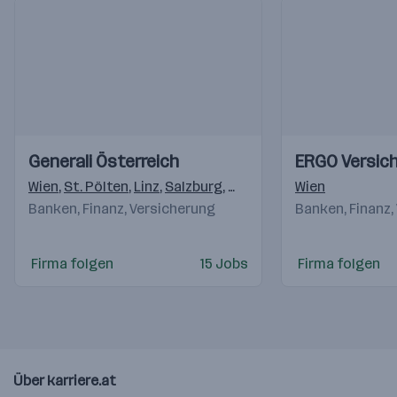
Einblicke
Einblicke
Einblicke
Einblicke
Generali Österreich
ERGO Versic
Videos
Videos
Wien
,
St. Pölten
,
Linz
,
Salzburg
,
Innsbruck
,
Wien
Bregenz
,
Graz
,
Banken, Finanz, Versicherung
Banken, Finanz,
Firma folgen
15 Jobs
Firma folgen
Über karriere.at