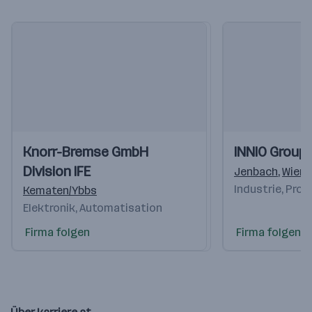
Einblicke
Einblicke
Einblicke
Einblicke
Knorr-Bremse GmbH
INNIO Group
Videos
Videos
Division IFE
Jenbach
,
Wien
,
Industrie, Pro
Kematen/Ybbs
Elektronik, Automatisation
Firma folgen
Firma folgen