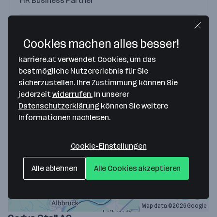
HR Business Partner
+49775184202
Jetzt kontaktieren
Cookies machen alles besser!
karriere.at verwendet Cookies, um das
bestmögliche Nutzererlebnis für Sie
Hier findest du uns
sicherzustellen. Ihre Zustimmung können Sie
jederzeit
widerrufen.
In unserer
Datenschutzerklärung
können Sie weitere
Informationen nachlesen.
Cookie-Einstellungen
Alle ablehnen
Alle Cookies akzeptieren
Map data ©2026 Google