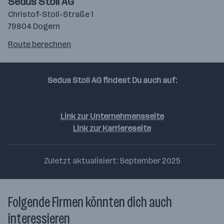
Sedus Stoll AG
Christof-Stoll-Straße 1
79804 Dogern
Route
Route berechnen
auf
google
maps
Sedus Stoll AG findest Du auch auf:
berechnen
Linkedin
Instagram
Link zur Unternehmensseite
Link zur Karriereseite
Zuletzt aktualisiert: September 2025
Folgende Firmen könnten dich auch
interessieren