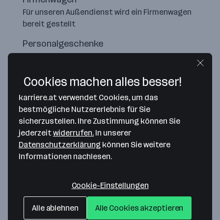
Für unseren Außendienst wird ein Firmenwagen
bereit gestellt
Personalgeschenke
Bei uns gibt es verschiedene Benefits
Cookies machen alles besser!
karriere.at verwendet Cookies, um das
bestmögliche Nutzererlebnis für Sie
sicherzustellen. Ihre Zustimmung können Sie
jederzeit
widerrufen.
In unserer
Datenschutzerklärung
können Sie weitere
Informationen nachlesen.
Cookie-Einstellungen
Map data ©2026 Google
Schweng GmbH
Alle ablehnen
Alle Cookies akzeptieren