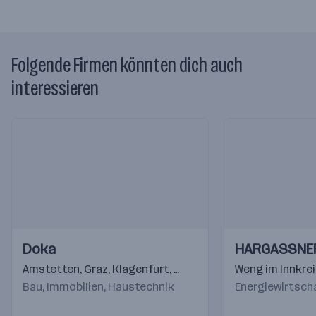
Folgende Firmen könnten dich auch
interessieren
Einblicke
Einblicke
Einblicke
Einblicke
Doka
HARGASSNER
Videos
Videos
Amstetten
,
Graz
,
Klagenfurt
,
Marchtrenk
,
Weng im Innkre
Thalgau
,
Inzing
Bau, Immobilien, Haustechnik
Energiewirtsch