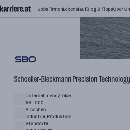
Zum
Jobs
Firmen
Lebenslauf
Blog & Tipps
Über U
Seiteninhalt
springen
Schoeller-Bleckmann Precision Technolog
Unternehmensgröße
101 - 500
Branchen
Industrie, Produktion
Standorte