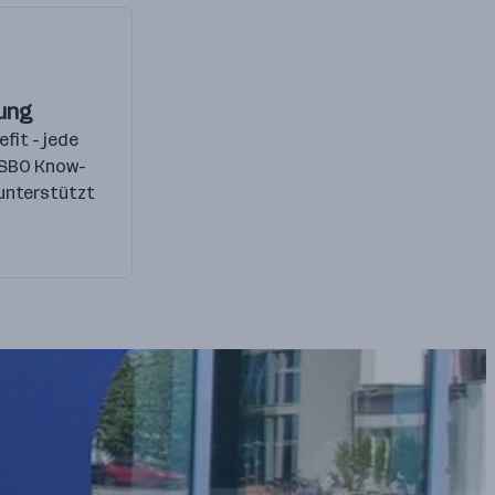
dung
efit - jede
 SBO Know-
unterstützt