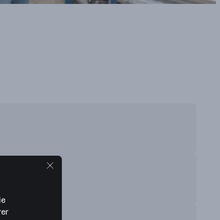
ie
rer