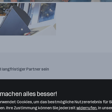
d langfristiger Partner sein
g
machen alles besser!
vestieren in zukunftsweisende Technologien
verwendet Cookies, um das bestmögliche Nutzererlebnis für S
len. Ihre Zustimmung können Sie jederzeit
widerrufen.
In unse