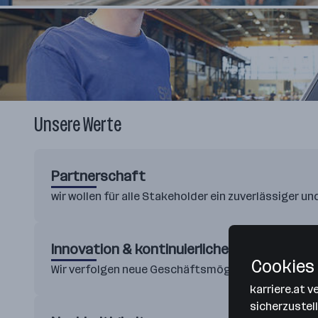
Unsere Werte
Partnerschaft
wir wollen für alle Stakeholder ein zuverlässiger un
Innovation & kontinuierliche Verbesserun
Cookies 
Wir verfolgen neue Geschäftsmöglichkeiten und in
karriere.at 
sicherzustel